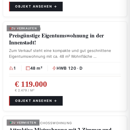
GRAZ
ZU VERKAUFEN
· WOHNUNG
Preisgünstige Eigentumswohnung in der
Innenstadt!
Zum Verkauf steht eine kompakte und gut geschnittene
Eigentumswohnung mit ca. 48 m² Wohnfläche …
1
48 m²
HWB 120 · D
€ 119.000
€ 2.479 / M²
GRAZ
ZU VERMIETEN
· DACHGESCHOSSWOHNUNG
Attraktive Mietwohnung mit 2 Zimmer und