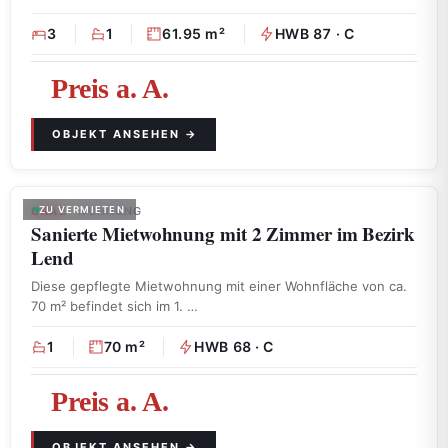
3
1
61.95 m²
HWB 87 · C
Preis a. A.
GRAZ
ZU VERMIETEN
· WOHNUNG
Sanierte Mietwohnung mit 2 Zimmer im Bezirk
Lend
Diese gepflegte Mietwohnung mit einer Wohnfläche von ca.
70 m² befindet sich im 1. …
1
70 m²
HWB 68 · C
Preis a. A.