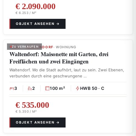
€ 2.090.000
€ 6.253 / M²
GRAZ – WALTENDORF
ZU VERKAUFEN
· WOHNUNG
Waltendorf: Maisonette mit Garten, drei
Freiflächen und zwei Eingängen
Waltendorf. Wo die Stadt aufhört, laut zu sein. Zwei Ebenen,
verbunden durch eine geschwungene …
3
2
100 m²
HWB 50 · C
€ 535.000
€ 5.350 / M²