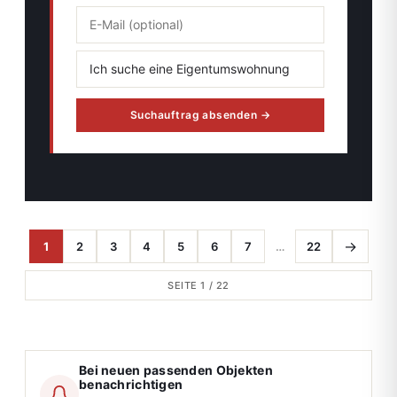
Suchauftrag absenden →
→
1
2
3
4
5
6
7
…
22
SEITE 1 / 22
Bei neuen passenden Objekten
benachrichtigen