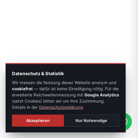
Datenschutz & Statistik
Wir messen die Nutzung dieser Website anonym und
cookiefrei
— dafür ist keine Einwilligung nötig. Für die
erweiterte Reichweitenmessung mit
Google Analytics
(setzt Cookies) bitten wir um Ihre Zustimmung.
Details in der
Datenschutzerklärung
.
Akzeptieren
Nur Notwendige