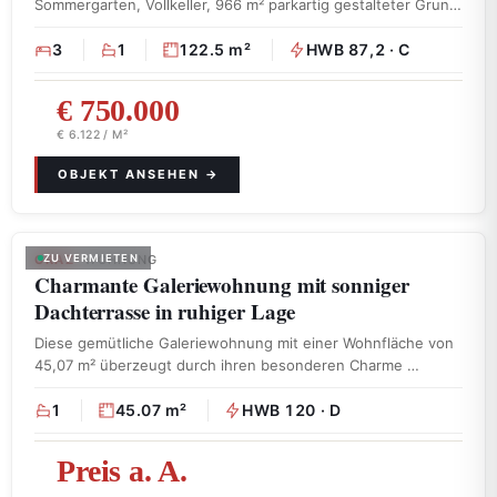
Sommergarten, Vollkeller, 966 m² parkartig gestalteter Grund,
Naturpool mit …
3
1
122.5 m²
HWB 87,2 · C
€ 750.000
€ 6.122 / M²
GRAZ
ZU VERMIETEN
· WOHNUNG
Charmante Galeriewohnung mit sonniger
Dachterrasse in ruhiger Lage
Diese gemütliche Galeriewohnung mit einer Wohnfläche von
45,07 m² überzeugt durch ihren besonderen Charme …
1
45.07 m²
HWB 120 · D
Preis a. A.