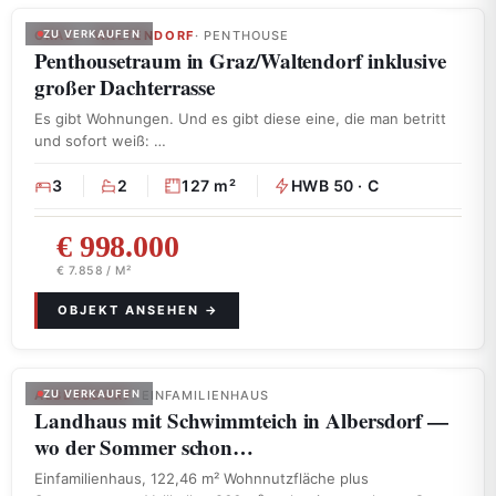
GRAZ – WALTENDORF
ZU VERKAUFEN
· PENTHOUSE
Penthousetraum in Graz/Waltendorf inklusive
großer Dachterrasse
Es gibt Wohnungen. Und es gibt diese eine, die man betritt
und sofort weiß: …
3
2
127 m²
HWB 50 · C
€ 998.000
€ 7.858 / M²
ALBERSDORF
ZU VERKAUFEN
· EINFAMILIENHAUS
Landhaus mit Schwimmteich in Albersdorf —
wo der Sommer schon…
Einfamilienhaus, 122,46 m² Wohnnutzfläche plus