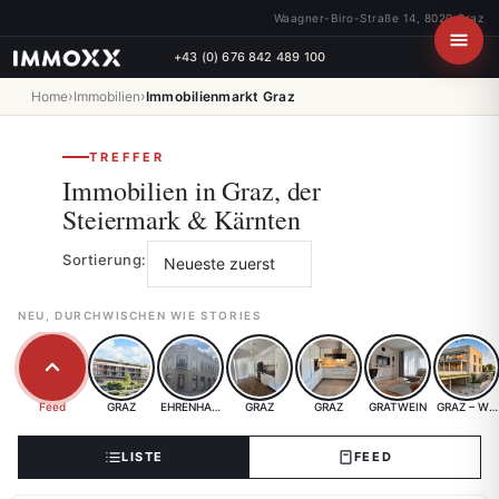
Waagner-Biro-Straße 14, 8020 Graz
+43 (0) 676 842 489 100
›
›
Home
Immobilien
Immobilienmarkt Graz
TREFFER
Immobilien in Graz, der
Steiermark & Kärnten
Sortierung:
NEU, DURCHWISCHEN WIE STORIES
Feed
GRAZ
EHRENHAUSEN
GRAZ
GRAZ
GRATWEIN
GRAZ – WA
LISTE
FEED