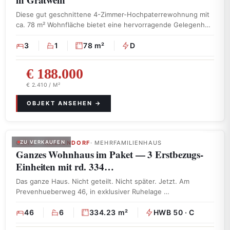
Diese gut geschnittene 4-Zimmer-Hochpaterrewohnung mit
ca. 78 m² Wohnfläche bietet eine hervorragende Gelegenheit
für …
3
1
78 m²
D
€ 188.000
€ 2.410 / M²
GRAZ – WALTENDORF
ZU VERKAUFEN
· MEHRFAMILIENHAUS
Ganzes Wohnhaus im Paket — 3 Erstbezugs-
Einheiten mit rd. 334…
Das ganze Haus. Nicht geteilt. Nicht später. Jetzt. Am
Prevenhueberweg 46, in exklusiver Ruhelage …
46
6
334.23 m²
HWB 50 · C