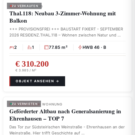
GRAZ
ZU VERKAUFEN
· WOHNUNG
Thal.118: Neubau 3-Zimmer-Wohnung mit
Balkon
+++ PROVISIONSFREI +++ BAUSTART FIXIERT - SEPTEMBER
2026 RESIDENZ.THAL.118 – Wohnen zwischen Natur und …
2
1
77.85 m²
HWB 46 · B
€ 310.200
€ 3.985 / M²
EHRENHAUSEN
ZU VERMIETEN
· WOHNUNG
Geförderter Altbau nach Generalsanierung in
Ehrenhausen – TOP 7
Das Tor zur Südsteirischen Weinstraße - Ehrenhausen an der
Weinstraße. Hier trifft Geschichte auf …