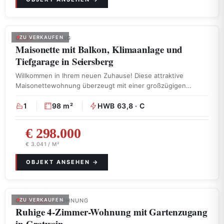
GRAZ
ZU VERKAUFEN
· WOHNUNG
Maisonette mit Balkon, Klimaanlage und
Tiefgarage in Seiersberg
Willkommen in Ihrem neuen Zuhause! Diese attraktive
Maisonettewohnung überzeugt mit einer großzügigen
Wohnfläche von …
1
98 m²
HWB 63,8 · C
€ 298.000
€ 3.041 / M²
GRATWEIN
ZU VERKAUFEN
· WOHNUNG
Ruhige 4-Zimmer-Wohnung mit Gartenzugang
in Gratwein