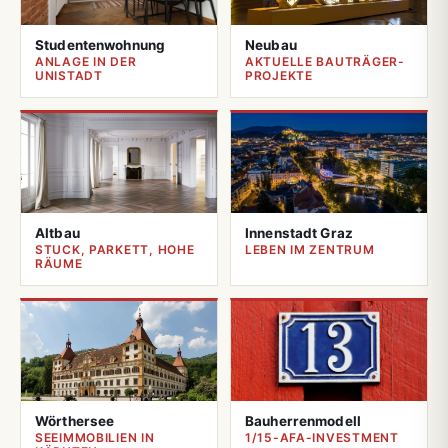
Studentenwohnung
Neubau
ANLAGE IN DER
AKTUELLE BAUTRÄGER-
UNISTADT
PROJEKTE
Altbau
Innenstadt Graz
STUCK, PARKETT, HOHE
LEBEN IM ZENTRUM
RÄUME
Wörthersee
Bauherrenmodell
SEEIMMOBILIEN IN
1/15-AFA-INVESTMENT