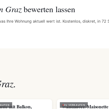
in Graz
bewerten lassen
was Ihre Wohnung aktuell wert ist. Kostenlos, diskret, in 72
raz.
ette mit Balkon,
Waltendorf: Maisonette
KAUFEN
ZU VERKAUFEN