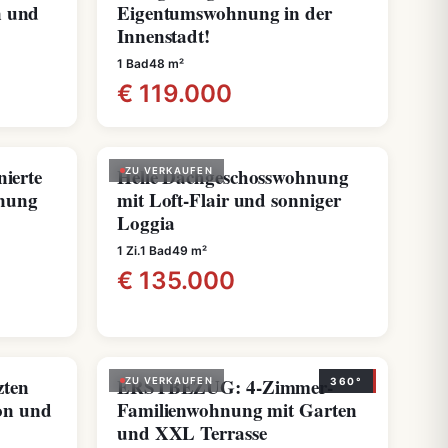
n und
Eigentumswohnung in der
Innenstadt!
1 Bad
48 m²
€ 119.000
nierte
Helle Dachgeschosswohnung
ZU VERKAUFEN
hnung
mit Loft-Flair und sonniger
Loggia
1 Zi.
1 Bad
49 m²
€ 135.000
zten
ERSTBEZUG: 4-Zimmer-
ZU VERKAUFEN
360°
on und
Familienwohnung mit Garten
und XXL Terrasse