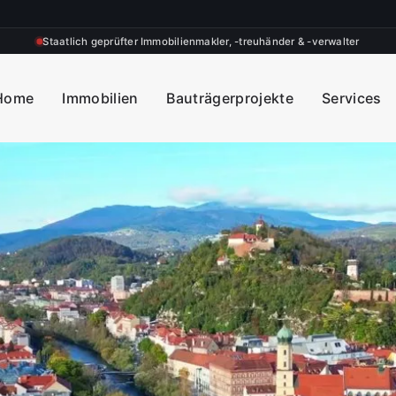
Staatlich geprüfter Immobilienmakler, -treuhänder & -verwalter
Home
Immobilien
Bauträgerprojekte
Services