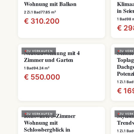
Wohnung mit Balkon
Klimaa
in Seie
2 Zi.
1 Bad
77.85 m²
€ 310.200
1 Bad
98 
€ 29
Neubauwohnung mit 4
Seltene
ZU VERKAUFEN
ZU VER
Zimmer und Garten
Toplag
Dachge
1 Bad
94.24 m²
Potenz
€ 550.000
1 Zi.
1 Bad
€ 16
Renovierte 3-Zimmer
Stylis
ZU VERKAUFEN
ZU VER
Wohnung mit
Trendv
Schlossbergblick in
1 Zi.
1 Bad