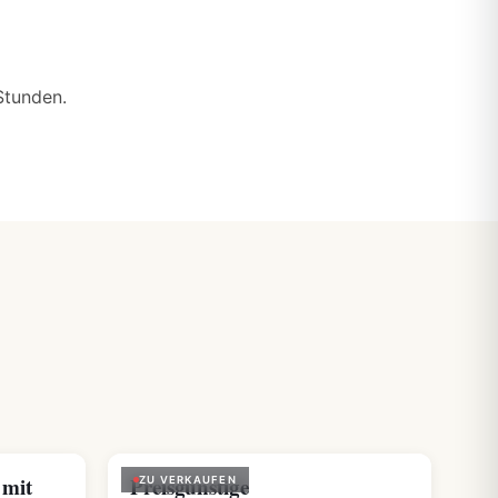
 Stunden.
 mit
Preisgünstige
ZU VERKAUFEN