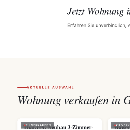
Jetzt Wohnung 
Erfahren Sie unverbindlich, 
AKTUELLE AUSWAHL
Wohnung verkaufen in G
Thal.118: Neubau 3-Zimmer-
Maison
ZU VERKAUFEN
ZU VER