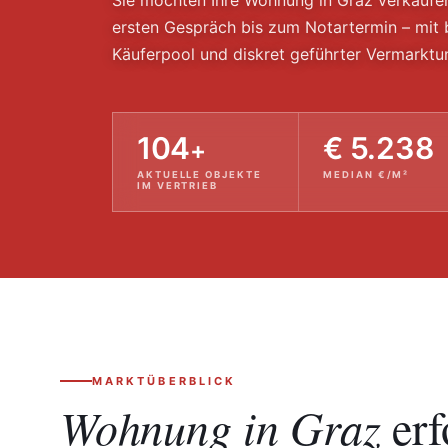
Sie möchten Ihre Wohnung in Graz verkaufe
ersten Gespräch bis zum Notartermin – mit 
Käuferpool und diskret geführter Vermarktun
104
€ 5.238
+
AKTUELLE OBJEKTE
MEDIAN €/M²
IM VERTRIEB
MARKTÜBERBLICK
Wohnung in Graz
erf