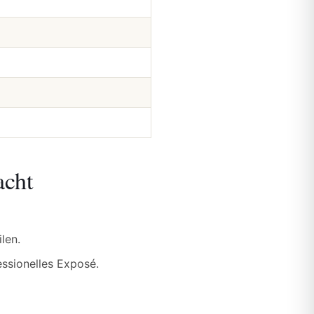
acht
len.
essionelles Exposé.