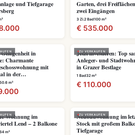
nlage und Tiefgarage
Garten, drei Freifläche
rsberg
zwei Eingängen
m²
3 Zi.
2 Bad
100 m²
8.000
€ 535.000
 Gelegenheit in
Jetzt investieren: Top sa
KAUFEN
ZU VERKAUFEN
e: Charmante
Anleger- und Stadtwo
schosswohnung mit
in Grazer Bestlage
ial in der…
1 Bad
32 m²
50.6 m²
€ 110.000
9.000
che Wohnung im
Neubauwohnung im let
KAUFEN
ZU VERKAUFEN
iertel Lend – 2 Balkone
Stock mit großem Balk
Tiefgarage
64 m²