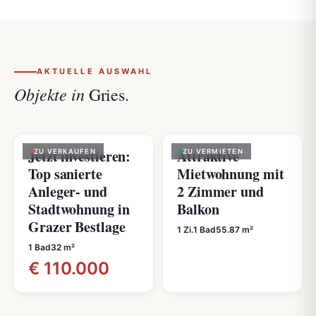
AKTUELLE AUSWAHL
Objekte in
Gries.
Jetzt investieren:
Attraktive
ZU VERKAUFEN
ZU VERMIETEN
Top sanierte
Mietwohnung mit
Anleger- und
2 Zimmer und
Stadtwohnung in
Balkon
Grazer Bestlage
1 Zi.
1 Bad
55.87 m²
1 Bad
32 m²
€ 110.000