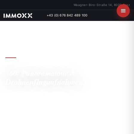
Waagner-Biro-Straße 14, 8020 Graz
+43 (0) 676 842 489 100
IMMOBILIEN-FOTOGRAFIE &
VIDEOPRODUKTION
360° Panoramatour &
Drohnenflugaufnahmen.
Bildgewaltige Drohnenaufnahmen, interaktive 360-
Touren und virtuelle Videotouren für Ihre Immobilie,
professionell, rechtssicher und maßgeschneidert.