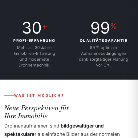
30
99
+
%
PROFI-ERFAHRUNG
QUALITÄTSGARANTIE
Mehr als 30 Jahre
99 % optimale
Immobilien-Erfahrung
Aufnahmebedingungen
und modernste
dank sorgfältiger Planung
Drohnentechnik.
vor Ort.
WAS IST MÖGLICH?
Neue Perspektiven für
Ihre Immobilie
Drohnenaufnahmen sind
bildgewaltiger und
spektakulärer
als einfache Bilder aus der normalen