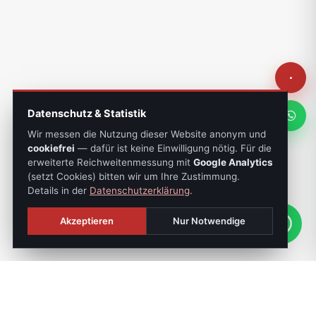
Datenschutz & Statistik
Wir messen die Nutzung dieser Website anonym und
cookiefrei
— dafür ist keine Einwilligung nötig. Für die
erweiterte Reichweitenmessung mit
Google Analytics
(setzt Cookies) bitten wir um Ihre Zustimmung.
Details in der
Datenschutzerklärung
.
Akzeptieren
Nur Notwendige