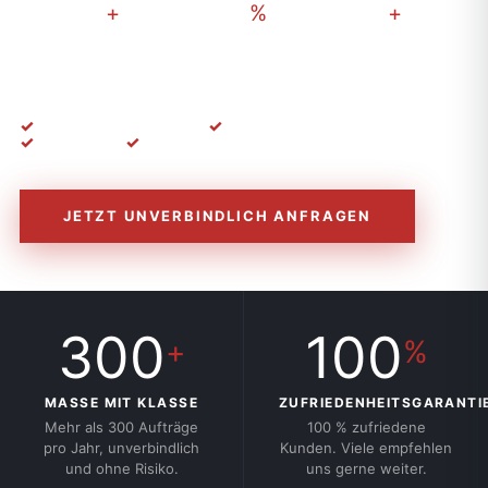
300
100
30
+
%
+
AUFTRÄGE /
ZUFRIEDENHEIT
JAHRE
JAHR
ERFAHRUNG
Kostenlos & unverbindlich
100 % zufriedene Kunden
Top Beratung
100 % Sicherheit
JETZT UNVERBINDLICH ANFRAGEN
300
100
+
%
MASSE MIT KLASSE
ZUFRIEDENHEITSGARANTI
Mehr als 300 Aufträge
100 % zufriedene
pro Jahr, unverbindlich
Kunden. Viele empfehlen
und ohne Risiko.
uns gerne weiter.