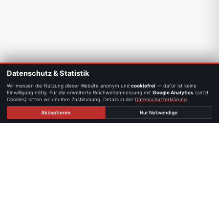
Datenschutz & Statistik
Wir messen die Nutzung dieser Website anonym und
cookiefrei
— dafür ist keine
Einwilligung nötig. Für die erweiterte Reichweitenmessung mit
Google Analytics
(setzt
Cookies) bitten wir um Ihre Zustimmung. Details in der
Datenschutzerklärung
.
Akzeptieren
Nur Notwendige
STANDORTE
Persönlich erreichbar — in Graz und
Linz.