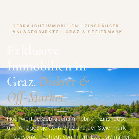
GEBRAUCHTIMMOBILIEN · ZINSHÄUSER ·
ANLAGEOBJEKTE · GRAZ & STEIERMARK
Exklusive
Immobilien in
Graz.
Diskret &
Off-Market.
Hochwertige Gebrauchtimmobilien, Zinshäuser
und Anlageobjekte in Graz und der Steiermark
— persönlich betreut von Ihrem Exklusivmakler