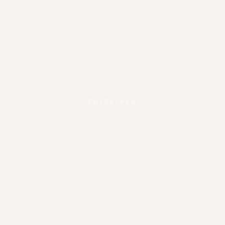
ENTDECKEN
AKTUELL IM VERTRIEB