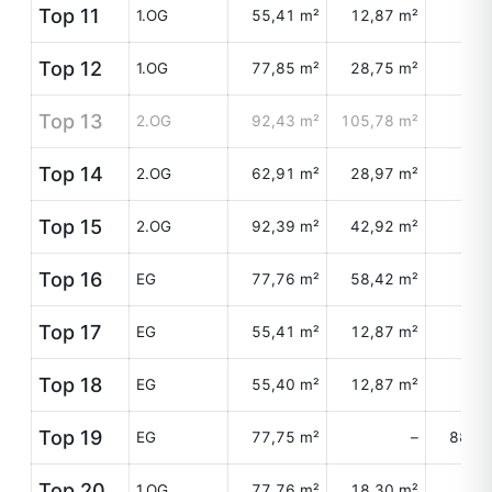
Top 11
1.OG
55,41 m²
12,87 m²
Top 12
1.OG
77,85 m²
28,75 m²
Top 13
2.OG
92,43 m²
105,78 m²
Top 14
2.OG
62,91 m²
28,97 m²
Top 15
2.OG
92,39 m²
42,92 m²
Top 16
EG
77,76 m²
58,42 m²
Top 17
EG
55,41 m²
12,87 m²
Top 18
EG
55,40 m²
12,87 m²
Top 19
EG
77,75 m²
–
88,46
Top 20
1.OG
77,76 m²
18,30 m²