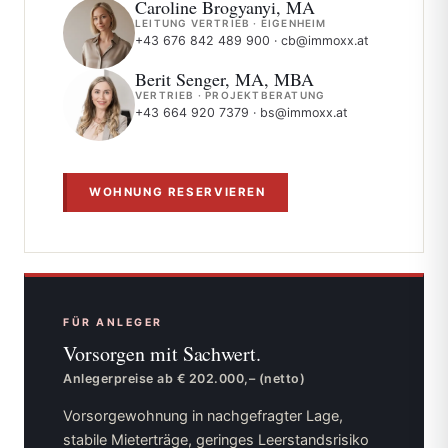
Caroline Brogyanyi, MA
LEITUNG VERTRIEB · EIGENHEIM
+43 676 842 489 900
·
cb@immoxx.at
Berit Senger, MA, MBA
VERTRIEB · PROJEKTBERATUNG
+43 664 920 7379
·
bs@immoxx.at
WOHNUNG RESERVIEREN
FÜR ANLEGER
Vorsorgen mit
Sachwert.
Anlegerpreise ab € 202.000,– (netto)
Vorsorgewohnung in nachgefragter Lage,
stabile Mieterträge, geringes Leerstandsrisiko