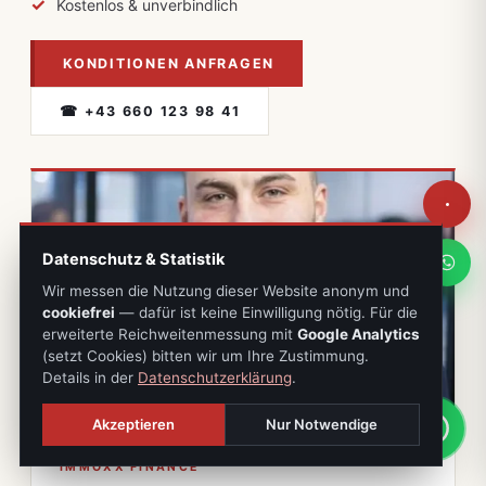
Kostenlos & unverbindlich
KONDITIONEN ANFRAGEN
☎ +43 660 123 98 41
Datenschutz & Statistik
Wir messen die Nutzung dieser Website anonym und
cookiefrei
— dafür ist keine Einwilligung nötig. Für die
erweiterte Reichweitenmessung mit
Google Analytics
(setzt Cookies) bitten wir um Ihre Zustimmung.
Details in der
Datenschutzerklärung
.
Akzeptieren
Nur Notwendige
IMMOXX FINANCE