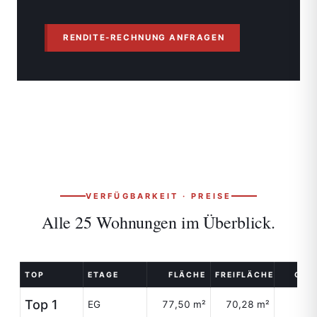
RENDITE-RECHNUNG ANFRAGEN
VERFÜGBARKEIT · PREISE
Alle 25 Wohnungen im
Überblick.
TOP
ETAGE
FLÄCHE
FREIFLÄCHE
GAR
Top 1
EG
77,50 m²
70,28 m²