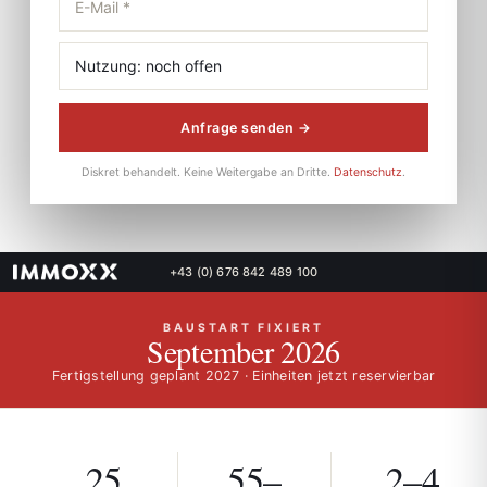
Anfrage senden →
Diskret behandelt. Keine Weitergabe an Dritte.
Datenschutz
.
+43 (0) 676 842 489 100
BAUSTART FIXIERT
September 2026
Fertigstellung geplant 2027 · Einheiten jetzt reservierbar
25
55–
2–4