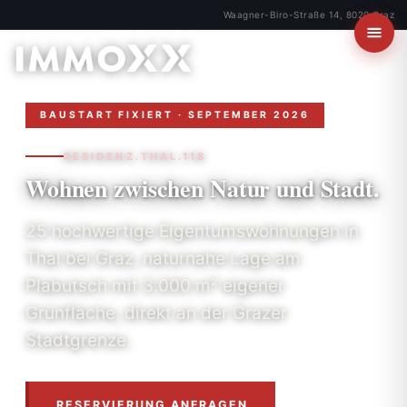
Waagner-Biro-Straße 14, 8020 Graz
BAUSTART FIXIERT · SEPTEMBER 2026
RESIDENZ.THAL.118
Wohnen zwischen
Natur und Stadt.
25 hochwertige Eigentumswohnungen in
Thal bei Graz, naturnahe Lage am
Plabutsch mit 3.000 m² eigener
Grünfläche, direkt an der Grazer
Stadtgrenze.
RESERVIERUNG ANFRAGEN