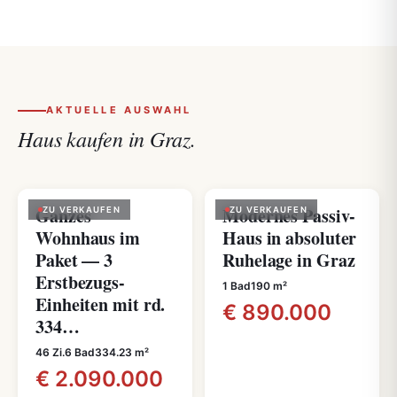
AKTUELLE AUSWAHL
Haus kaufen in Graz.
Ganzes
Modernes Passiv-
ZU VERKAUFEN
ZU VERKAUFEN
Wohnhaus im
Haus in absoluter
Paket — 3
Ruhelage in Graz
Erstbezugs-
1 Bad
190 m²
Einheiten mit rd.
€ 890.000
334…
46 Zi.
6 Bad
334.23 m²
€ 2.090.000