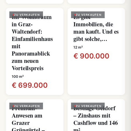
Ihr Wohntraum
Es gibt
ZU VERKAUFEN
ZU VERKAUFEN
in Graz-
Immobilien, die
Waltendorf:
man kauft. Und es
Einfamilienhaus
gibt solche,…
mit
12 m²
Panoramablick
€ 900.000
zum neuen
Vorteilspreis
100 m²
€ 699.000
Premium-
Bestlage Geidorf
ZU VERKAUFEN
ZU VERKAUFEN
Anwesen am
– Zinshaus mit
Grazer
Cashflow und 146
Grüngürtel –
m²