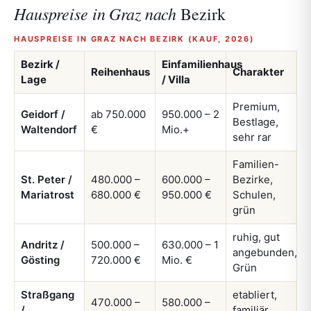
Hauspreise in Graz nach
Bezirk
HAUSPREISE IN GRAZ NACH BEZIRK (KAUF, 2026)
Bezirk /
Einfamilienhaus
Reihenhaus
Charakter
Lage
/ Villa
Premium,
Geidorf /
ab 750.000
950.000 – 2
Bestlage,
Waltendorf
€
Mio.+
sehr rar
Familien-
St. Peter /
480.000 –
600.000 –
Bezirke,
Mariatrost
680.000 €
950.000 €
Schulen,
grün
ruhig, gut
Andritz /
500.000 –
630.000 – 1
angebunden,
Gösting
720.000 €
Mio. €
Grün
Straßgang
etabliert,
470.000 –
580.000 –
/
familiär,