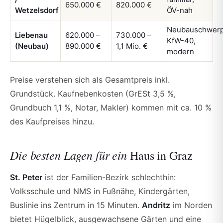
650.000 €
820.000 €
Wetzelsdorf
ÖV-nah
Neubauschwerp
Liebenau
620.000 –
730.000 –
KfW-40,
(Neubau)
890.000 €
1,1 Mio. €
modern
Preise verstehen sich als Gesamtpreis inkl.
Grundstück. Kaufnebenkosten (GrESt 3,5 %,
Grundbuch 1,1 %, Notar, Makler) kommen mit ca. 10 %
des Kaufpreises hinzu.
Die besten Lagen für ein
Haus in Graz
St. Peter
ist der Familien-Bezirk schlechthin:
Volksschule und NMS in Fußnähe, Kindergärten,
Buslinie ins Zentrum in 15 Minuten.
Andritz
im Norden
bietet Hügelblick, ausgewachsene Gärten und eine