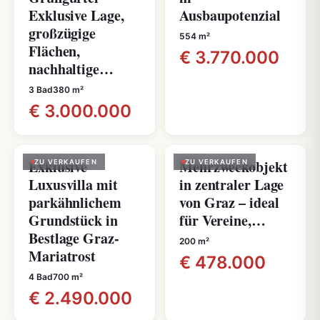
Exklusive Lage,
Ausbaupotenzial
großzügige
554 m²
Flächen,
€ 3.770.000
nachhaltige…
3 Bad
380 m²
€ 3.000.000
Exklusive
Mehrzweckobjekt
ZU VERKAUFEN
ZU VERKAUFEN
Luxusvilla mit
in zentraler Lage
parkähnlichem
von Graz – ideal
Grundstück in
für Vereine,…
Bestlage Graz-
200 m²
Mariatrost
€ 478.000
4 Bad
700 m²
€ 2.490.000