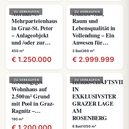
Attraktives
Exklusivität,
ZU VERKAUFEN
ZU VERKAUFEN
Mehrparteienhaus
Raum und
in Graz-St. Peter
Lebensqualität in
– Anlageobjekt
Vollendung – Ein
und /oder zur…
Anwesen für…
450 m²
3 Bad
369 m²
€ 1.250.000
€ 2.999.999
Großzügiges
HERRSCHAFTSVILL
ZU VERKAUFEN
ZU VERKAUFEN
Wohnhaus auf
IN
2.500 m² Grund
EXKLUSIVSTER
mit Pool in Graz-
GRAZER LAGE
Ragnitz –…
AM
ROSENBERG
190 m²
€ 1.200.000
6 Bad
1050 m²