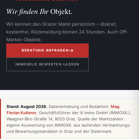
Wir finden Ihr
Objekt.
Wir kennen den Grazer Markt persönlich – diskret,
kostenfrei, Rückmeldung binnen 24 Stunden. Auch Off-
Market-Objekte.
BERATUNG ANFRAGEN
IMMOBILIE BEWERTEN LASSEN
Stand: August 2026.
Daten­erhebung und Redaktion:
Mag.
Florian Kulterer
, Geschäftsführer der iX immo GmbH (IMMOXX.),
Waagner-Biro-Straße 14, 8020 Graz. Quelle der Marktzahlen:
eigene Auswertung von IMMOXX. aus laufenden Vermarktungs-
und Bewertungsmandaten in Graz und der Steiermark.