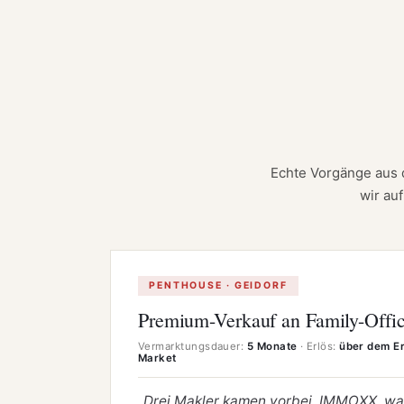
Echte Vorgänge aus d
wir au
PENTHOUSE · GEIDORF
Premium-Verkauf an Family-Offi
Vermarktungsdauer:
5 Monate
· Erlös:
über dem E
Market
„Drei Makler kamen vorbei. IMMOXX. war