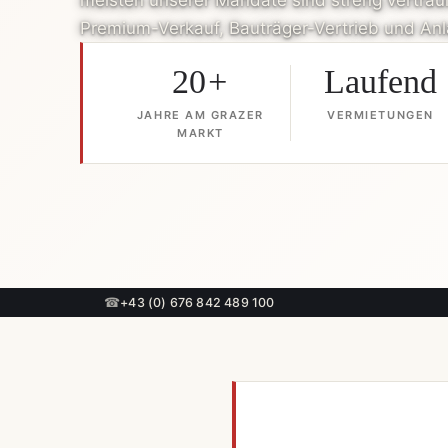
meisten unserer Mandate sind streng vertrauli
Premium-Verkauf, Bauträger-Vertrieb und A
20
+
Laufend
JAHRE AM GRAZER
VERMIETUNGEN
MARKT
☎
+43 (0) 676 842 489 100