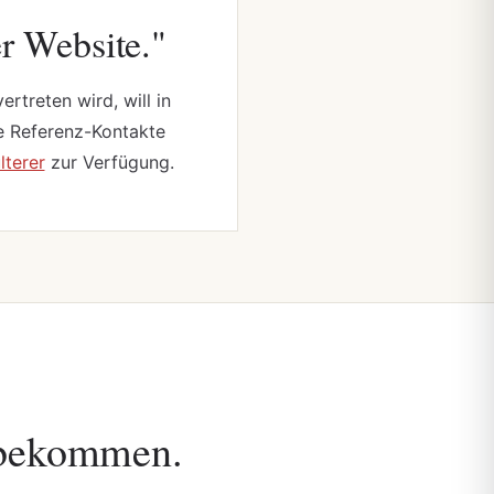
er Website."
treten wird, will in
te Referenz-Kontakte
lterer
zur Verfügung.
 bekommen.