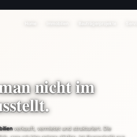
Home
Immobilien
Bauträgerprojekte
Serv
 man nicht im
stellt.
ilien
verkauft, vermietet und strukturiert. Die