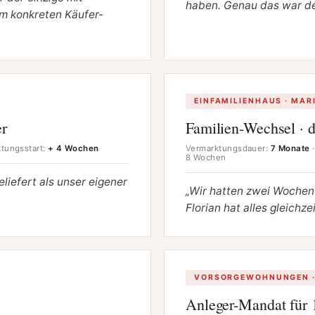
haben. Genau das war de
em konkreten Käufer-
EINFAMILIENHAUS · MAR
r
Familien-Wechsel · d
tungs­start:
+ 4 Wochen
Vermarktungsdauer:
7 Monate
·
8 Wochen
liefert als unser eigener
„Wir hatten zwei Wochen Z
Florian hat alles gleichzeit
VOR­SORGE­WOHNUNGEN 
Anleger-Mandat für 