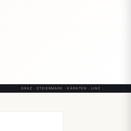
GRAZ · STEIERMARK · KÄRNTEN · LINZ