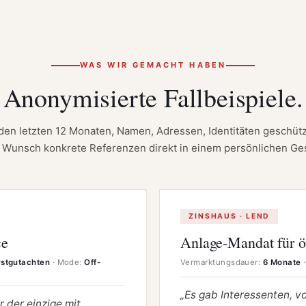
WAS WIR GEMACHT HABEN
Anonymisierte
Fall­beispiele.
en letzten 12 Monaten, Namen, Adressen, Identitäten geschützt
f Wunsch konkrete Referenzen direkt in einem persönlichen Ge
ZINSHAUS · LEND
ce
Anlage-Mandat für ö
rstgutachten
· Mode:
Off-
Vermarktungsdauer:
6 Monate
·
„Es gab Interessenten, vo
 der einzige mit