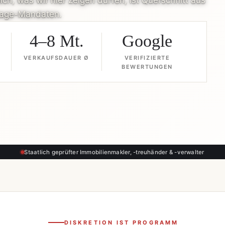
ch, was wir hier zeigen dürfen, ist Querschnitt aus
nlage-Mandaten.
4–8 Mt.
Google
VERKAUFSDAUER Ø
VERIFIZIERTE
BEWERTUNGEN
Staatlich geprüfter Immobilienmakler, -treuhänder & -verwalter
DISKRETION IST PROGRAMM