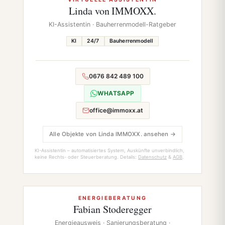
Linda von IMMOXX.
KI-Assistentin · Bauherrenmodell-Ratgeber
KI
24/7
Bauherrenmodell
0676 842 489 100
WHATSAPP
office@immoxx.at
Alle Objekte von Linda IMMOXX. ansehen →
KI-Assistentin – automatisiertes System, Auskünfte unverbindlich,
keine Rechts- oder Steuerberatung. Details:
Datenschutz
&
AGB
.
ENERGIEBERATUNG
Fabian Stoderegger
Energieausweis · Sanierungsberatung ·