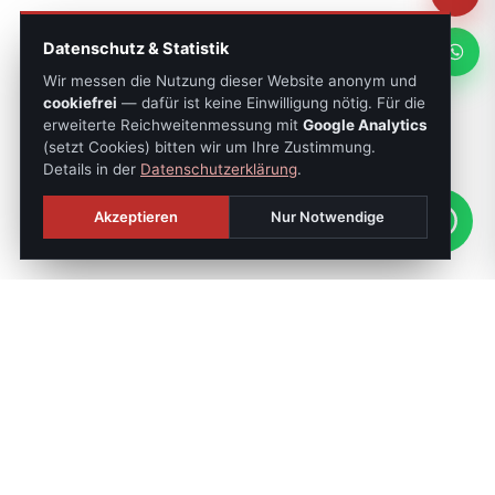
Datenschutz & Statistik
Wir messen die Nutzung dieser Website anonym und
cookiefrei
— dafür ist keine Einwilligung nötig. Für die
erweiterte Reichweitenmessung mit
Google Analytics
(setzt Cookies) bitten wir um Ihre Zustimmung.
Details in der
Datenschutzerklärung
.
Akzeptieren
Nur Notwendige
SONNTAGS-JOURNAL
Die besten Objekte der Woche:
jeden Sonntag,
exklusiv.
Off-Market-Tipps, Preisreduktionen, Neubauprojekte.