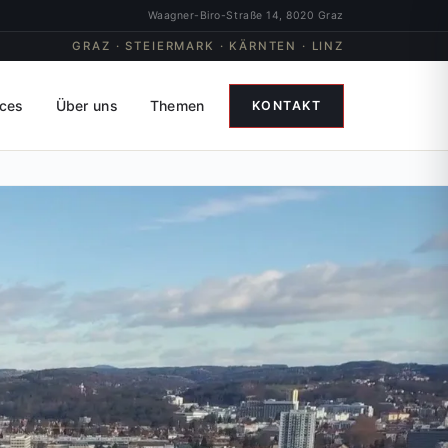
Waagner-Biro-Straße 14, 8020 Graz
GRAZ · STEIERMARK · KÄRNTEN · LINZ
ices
Über uns
Themen
KONTAKT