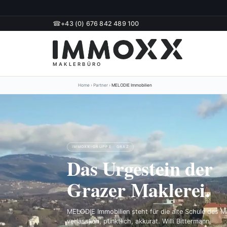
☎
+43 (0) 676 842 489 100
Home
›
Partner
›
MELODIE Immobilien
IMMOXX-GRUPPE · GRAZ
Das
Urgestein
der
Grazer Maklerei.
MELODIE Immobilien steht für die alte Schule des M
verlässlich, pünktlich, akkurat. Willi Bittermann,