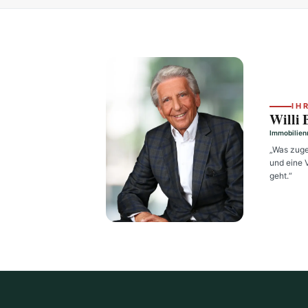
IH
Willi 
Immobilien
„Was zuges
und eine V
geht.“