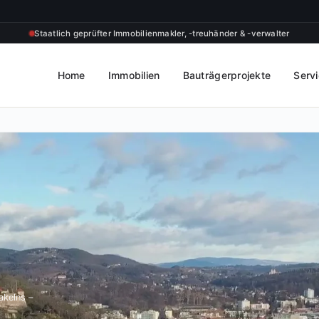
Staatlich geprüfter Immobilienmakler, -treuhänder & -verwalter
Home
Immobilien
Bauträgerprojekte
Serv
akelns –