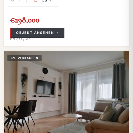
M²
€298,000
OBJEKT ANSEHEN
€ 3 041 / M²
ZU VERKAUFEN