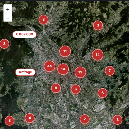
+
−
8
3
€ 607.000
8
11
14
44
14
7
13
Anfrage
8
6
6
4
2
3
8