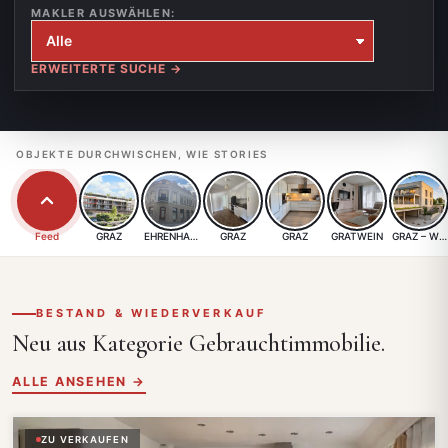
MAKLER AUSWÄHLEN:
ERWEITERTE SUCHE →
OBJEKTE DURCHWISCHEN, WIE STORIES
Feed
GRAZ
EHRENHAUSEN
GRAZ
GRAZ
GRATWEIN
GRAZ – WA
BESTAND & WIEDERVERKAUF
Neu aus Kategorie
Gebrauchtimmobilie.
ALLE ANSEHEN →
ZU VERKAUFEN