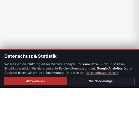
Datenschutz & Statistik
Wir messen die Nutzung dieser Website anonym und
cookiefrei
— dafür ist keine
Einwilligung nötig. Für die erweiterte Reichweitenmessung mit
Google Analytics
(setzt
Cookies) bitten wir um Ihre Zustimmung. Details in der
Datenschutzerklärung
.
Akzeptieren
Nur Notwendige
STANDORTE
Persönlich erreichbar — in Graz.
GRAZ
iX immo GmbH · IMMOXX. Büro Graz
Waagner-Biro-Straße 14
8020 Graz, Österreich