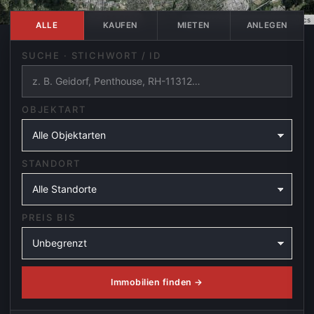
€ 298.000
© Esri, Maxar, Earthstar Geographics
ALLE
KAUFEN
MIETEN
ANLEGEN
SUCHE · STICHWORT / ID
OBJEKTART
STANDORT
PREIS BIS
Immobilien finden →