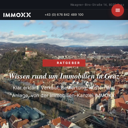
Waagner-Biro-Straße 14, 8020 Graz
+43 (0) 676 842 489 100
RATGEBER
Wissen rund um Immobilien in Graz
Klar erklärt: Verkauf, Bewertung, Kosten und
Anlage, von der Immobilien-Kanzlei IMMOXX.