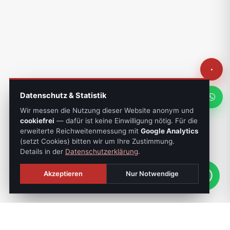
Datenschutz & Statistik
Wir messen die Nutzung dieser Website anonym und
cookiefrei
— dafür ist keine Einwilligung nötig. Für die
erweiterte Reichweitenmessung mit
Google Analytics
(setzt Cookies) bitten wir um Ihre Zustimmung.
Details in der
Datenschutzerklärung
.
Akzeptieren
Nur Notwendige