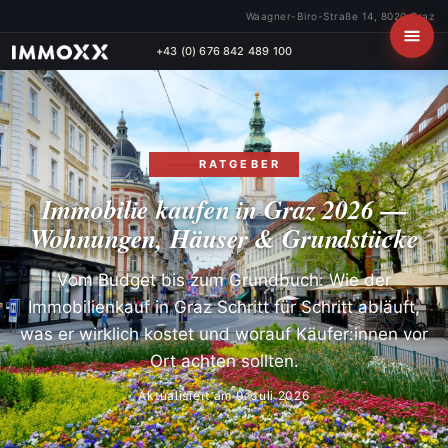
Waagner-Biro-Straße 14, 8020 Graz
+43 (0) 676 842 489 100
RATGEBER
Immobilie kaufen in Graz 2026 —
Wohnungen, Häuser & Grundstücke
Vom Budget bis zum Grundbuch: Wie der
Immobilienkauf in Graz Schritt für Schritt abläuft,
was er wirklich kostet und worauf Käufer:innen vor
Ort achten sollten.
Aktualisiert am 9. Juli 2026