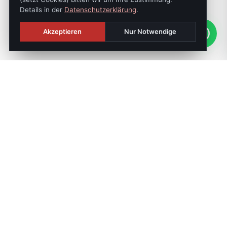
Details in der
Datenschutzerklärung
.
Akzeptieren
Nur Notwendige
SONNTAGS-JOURNAL
Die besten Objekte der Woche:
jeden Sonntag,
exklusiv.
Off-Market-Tipps, Preisreduktionen, Neubauprojekte.
Direkt von Mag. Florian Kulterer, kein Callcenter, kein
Umweg.