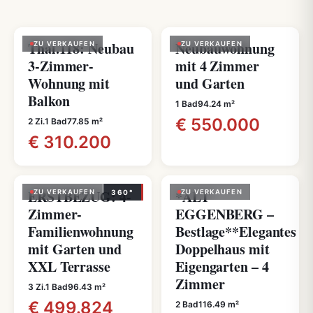
Thal.118: Neubau
Neubauwohnung
ZU VERKAUFEN
ZU VERKAUFEN
3-Zimmer-
mit 4 Zimmer
Wohnung mit
und Garten
Balkon
1 Bad
94.24 m²
€ 550.000
2 Zi.
1 Bad
77.85 m²
€ 310.200
ERSTBEZUG: 4-
*ALT
ZU VERKAUFEN
360°
ZU VERKAUFEN
Zimmer-
EGGENBERG –
Familienwohnung
Bestlage**Elegantes
mit Garten und
Doppelhaus mit
XXL Terrasse
Eigengarten – 4
Zimmer
3 Zi.
1 Bad
96.43 m²
€ 499.824
2 Bad
116.49 m²