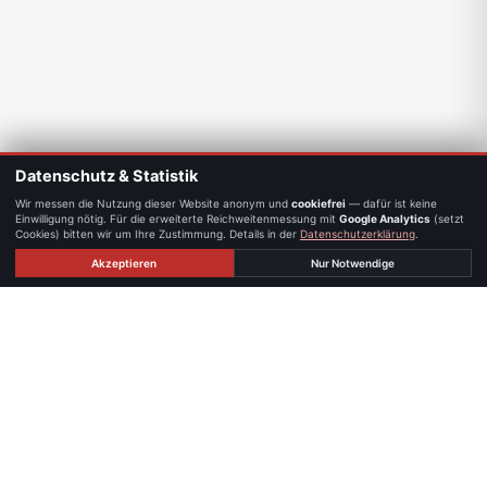
Datenschutz & Statistik
Wir messen die Nutzung dieser Website anonym und
cookiefrei
— dafür ist keine
Einwilligung nötig. Für die erweiterte Reichweitenmessung mit
Google Analytics
(setzt
Cookies) bitten wir um Ihre Zustimmung. Details in der
Datenschutzerklärung
.
Akzeptieren
Nur Notwendige
STANDORTE
Persönlich erreichbar — in Graz und