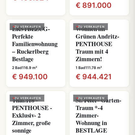
€ 891.000
ERSTBEZUG-
Wohnen im
ZU VERKAUFEN
ZU VERKAUFEN
Perfekte
Grünen Andritz-
Familienwohnung
PENTHOUSE
– Ruckerlberg
Traum mit 4
Bestlage
Zimmern!
2 Bad
116.9 m²
1 Bad
111.78 m²
€ 949.100
€ 944.421
Thal.118 -
St. Peter- Garten-
ZU VERKAUFEN
ZU VERKAUFEN
PENTHOUSE -
Traum *-4
Exklusiv- 2
Zimmer-
Zimmer, große
Wohnung in
sonnige
BESTLAGE