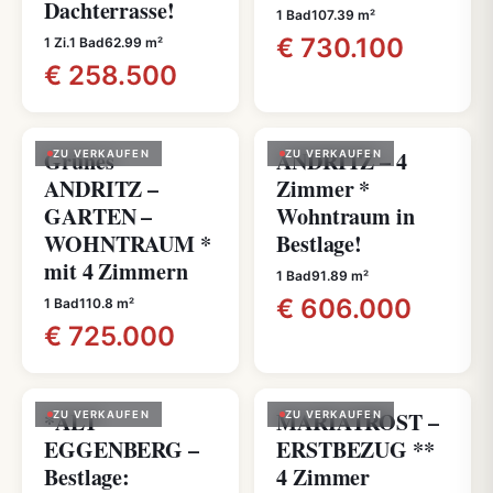
Dachterrasse!
1 Bad
107.39 m²
€ 730.100
1 Zi.
1 Bad
62.99 m²
€ 258.500
Grünes
ANDRITZ – 4
ZU VERKAUFEN
ZU VERKAUFEN
ANDRITZ –
Zimmer *
GARTEN –
Wohntraum in
WOHNTRAUM *
Bestlage!
mit 4 Zimmern
1 Bad
91.89 m²
€ 606.000
1 Bad
110.8 m²
€ 725.000
*ALT
MARIATROST –
ZU VERKAUFEN
ZU VERKAUFEN
EGGENBERG –
ERSTBEZUG **
Bestlage:
4 Zimmer