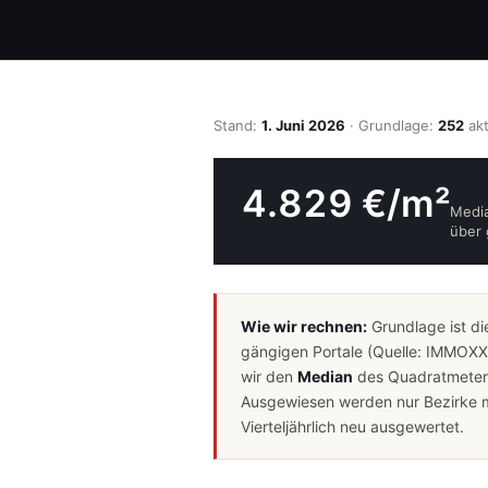
Stand:
1. Juni 2026
· Grundlage:
252
akt
4.829 €/m²
Medi
über 
Wie wir rechnen:
Grundlage ist d
gängigen Portale (Quelle: IMMOXX
wir den
Median
des Quadratmeterpr
Ausgewiesen werden nur Bezirke mi
Vierteljährlich neu ausgewertet.