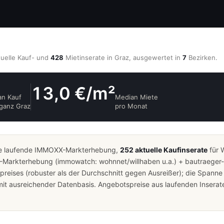
uelle Kauf- und
428
Mietinserate in Graz, ausgewertet in
7
Bezirken.
13,0 €/m²
an Kauf
Median Miete
ganz Graz
pro Monat
ie laufende IMMOXX-Markterhebung,
252 aktuelle Kaufinserate
für 
-Markterhebung (immowatch: wohnnet/willhaben u.a.) + bautraeger-r
eises (robuster als der Durchschnitt gegen Ausreißer); die Spanne z
t ausreichender Datenbasis. Angebotspreise aus laufenden Inserate