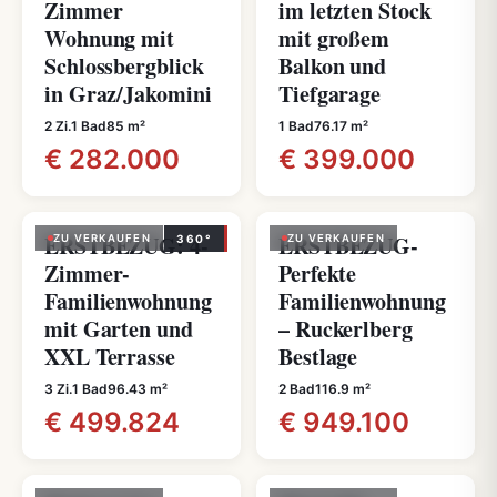
Zimmer
im letzten Stock
Wohnung mit
mit großem
Schlossbergblick
Balkon und
in Graz/Jakomini
Tiefgarage
2 Zi.
1 Bad
85 m²
1 Bad
76.17 m²
€ 282.000
€ 399.000
ERSTBEZUG: 4-
ERSTBEZUG-
ZU VERKAUFEN
360°
ZU VERKAUFEN
Zimmer-
Perfekte
Familienwohnung
Familienwohnung
mit Garten und
– Ruckerlberg
XXL Terrasse
Bestlage
3 Zi.
1 Bad
96.43 m²
2 Bad
116.9 m²
€ 499.824
€ 949.100