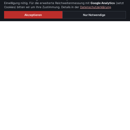
Einwilligung nötig. Für die erweiterte Reichweitenmessung mit
Google Analytics
(setzt
Cookies) bitten wir um Ihre Zustimmung. Details in der
Datenschutzerklärung
.
Akzeptieren
Nur Notwendige
STANDORTE
Persönlich erreichbar — in Graz und
Linz.
GRAZ
iX immo GmbH · IMMOXX. Büro Graz
Waagner-Biro-Straße 14
8020 Graz, Österreich
☎
+43 676 842 489 100
✉
office@immoxx.at