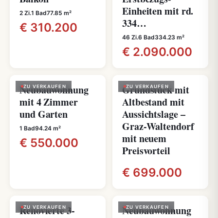
Einheiten mit rd.
2 Zi.
1 Bad
77.85 m²
334…
€ 310.200
46 Zi.
6 Bad
334.23 m²
€ 2.090.000
Neubauwohnung
Grundstück mit
ZU VERKAUFEN
ZU VERKAUFEN
mit 4 Zimmer
Altbestand mit
und Garten
Aussichtslage –
Graz-Waltendorf
1 Bad
94.24 m²
mit neuem
€ 550.000
Preisvorteil
€ 699.000
Renovierte 3-
Neubauwohnung
ZU VERKAUFEN
ZU VERKAUFEN