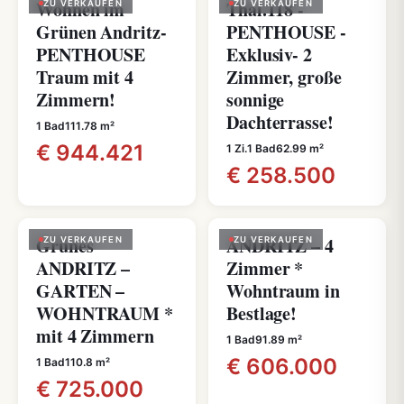
Wohnen im
Thal.118 -
ZU VERKAUFEN
ZU VERKAUFEN
Grünen Andritz-
PENTHOUSE -
PENTHOUSE
Exklusiv- 2
Traum mit 4
Zimmer, große
Zimmern!
sonnige
Dachterrasse!
1 Bad
111.78 m²
€ 944.421
1 Zi.
1 Bad
62.99 m²
€ 258.500
Grünes
ANDRITZ – 4
ZU VERKAUFEN
ZU VERKAUFEN
ANDRITZ –
Zimmer *
GARTEN –
Wohntraum in
WOHNTRAUM *
Bestlage!
mit 4 Zimmern
1 Bad
91.89 m²
€ 606.000
1 Bad
110.8 m²
€ 725.000