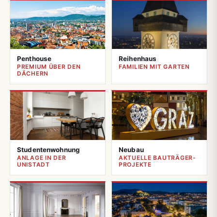
Penthouse
Reihenhaus
PREMIUM ÜBER DEN
FAMILIEN MIT GARTEN
DÄCHERN
Studentenwohnung
Neubau
ANLAGE IN DER
AKTUELLE BAUTRÄGER-
UNISTADT
PROJEKTE