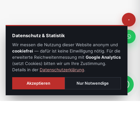
Datenschutz & Statistik
Wir messen die Nutzung dieser Website anonym und
cookiefrei
— dafür ist keine Einwilligung nötig. Für die
erweiterte Reichweitenmessung mit
Google Analytics
(setzt Cookies) bitten wir um Ihre Zustimmung.
Details in der
Datenschutzerklärung
.
Akzeptieren
Nur Notwendige