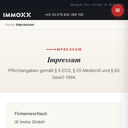
Waagner-Biro-Straße 14, 8020 Graz
+43 (0) 676 842 489 100
›
Home
Impressum
IMPRESSUM
Impressum
Pflichtangaben gemäß § 5 ECG, § 25 MedienG und § 63
GewO 1994.
Firmenwortlaut:
iX immo GmbH