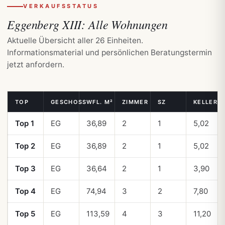
VERKAUFSSTATUS
Eggenberg XIII:
Alle Wohnungen
Aktuelle Übersicht aller 26 Einheiten.
Informationsmaterial und persönlichen Beratungstermin
jetzt anfordern.
TOP
GESCHOSS
WFL. M²
ZIMMER
SZ
KELLER M
Top 1
EG
36,89
2
1
5,02
Top 2
EG
36,89
2
1
5,02
Top 3
EG
36,64
2
1
3,90
Top 4
EG
74,94
3
2
7,80
Top 5
EG
113,59
4
3
11,20