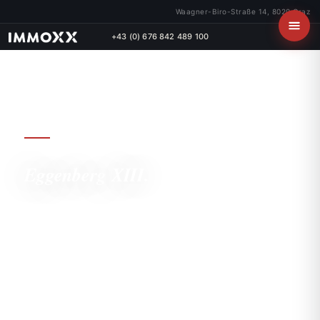
Waagner-Biro-Straße 14, 8020 Graz
+43 (0) 676 842 489 100
NEUBAU · GRAZ-EGGENBERG ·
PROVISIONSFREI
Eggenberg
XIII.
26 exklusive Neubauwohnungen von 36 m² bis 114 m²,
mit eigenem Kellerabteil und idealer
Süd-/Westausrichtung. Zum gleichen Preis wie beim
Bauträger, mit IMMOXX. Zusatzservices.