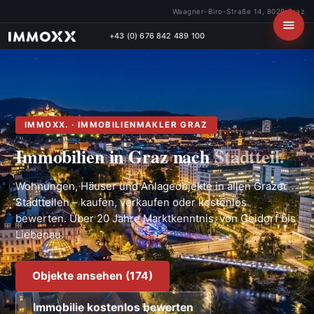
Waagner-Biro-Straße 14, 8020 Graz
+43 (0) 676 842 489 100
IMMOXX. · IMMOBILIENMAKLER GRAZ
Immobilien in Graz nach
Stadtteil.
Wohnungen, Häuser und Anlageobjekte in allen Grazer
Stadtteilen – kaufen, verkaufen oder kostenlos
bewerten. Über 20 Jahre Marktkenntnis, von Geidorf bis
Liebenau.
Objekte ansehen (174)
Immobilie kostenlos bewerten