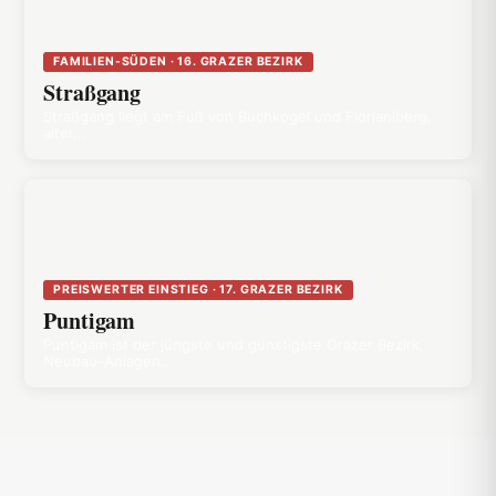
FAMILIEN-SÜDEN · 16. GRAZER BEZIRK
Straßgang
Straßgang liegt am Fuß von Buchkogel und Florianiberg,
alter…
PREISWERTER EINSTIEG · 17. GRAZER BEZIRK
Puntigam
Puntigam ist der jüngste und günstigste Grazer Bezirk,
Neubau-Anlagen…