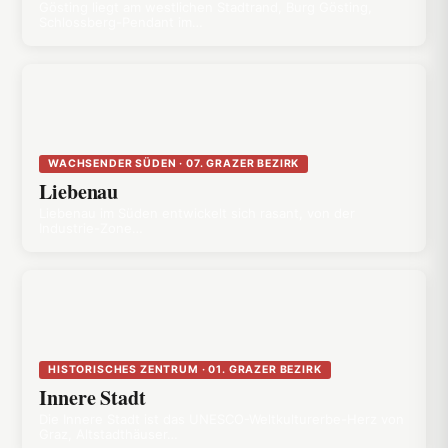
Gösting liegt am westlichen Stadtrand, Burg Gösting,
Schlossberg-Pendant im…
WACHSENDER SÜDEN · 07. GRAZER BEZIRK
Liebenau
Liebenau im Süden entwickelt sich rasant, von der
Industrie-Zone…
HISTORISCHES ZENTRUM · 01. GRAZER BEZIRK
Innere Stadt
Die Innere Stadt ist das UNESCO-Weltkulturerbe-Herz von
Graz, Altstadthäuser…