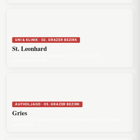
UNI & KLINIK · 02. GRAZER BEZIRK
St. Leonhard
St. Leonhard liegt zwischen Uni, TU und LKH,
gründerzeitliches…
AUFHOLJAGD · 05. GRAZER BEZIRK
Gries
Gries ist der günstigste zentrumsnahe Bezirk von Graz,
westliches…