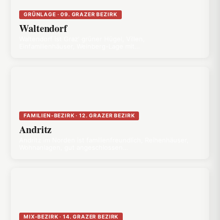
GRÜNLAGE · 09. GRAZER BEZIRK
Waltendorf
Waltendorf ist Graz' grüner Hügel, Villen,
Einfamilienhäuser, Weinberg-Lage mit…
FAMILIEN-BEZIRK · 12. GRAZER BEZIRK
Andritz
Andritz im Norden ist familienfreundlich, Reihenhäuser,
Wohnanlagen, gut angeschlossen…
MIX-BEZIRK · 14. GRAZER BEZIRK