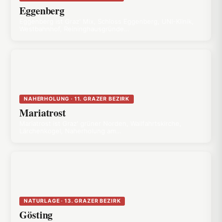
Eggenberg
Eggenberg ist Graz' Mix, Schloss Eggenberg, UNI-Klinik,
Westbahnhof, Reininghausgründe…
NAHERHOLUNG · 11. GRAZER BEZIRK
Mariatrost
Mariatrost ist Graz' grüner Norden, Wallfahrtskirche,
Lärchenkogel, Naherholung am…
NATURLAGE · 13. GRAZER BEZIRK
Gösting