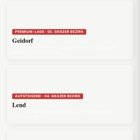
PREMIUM-LAGE · 03. GRAZER BEZIRK
Geidorf
Geidorf ist Graz' edelste Lage, historische Altbauten
zwischen Karmeliterplatz…
AUFSTEIGEND · 04. GRAZER BEZIRK
Lend
Lend ist Graz' kreatives Herzstück, vom ehemaligen
Arbeiterbezirk zur…