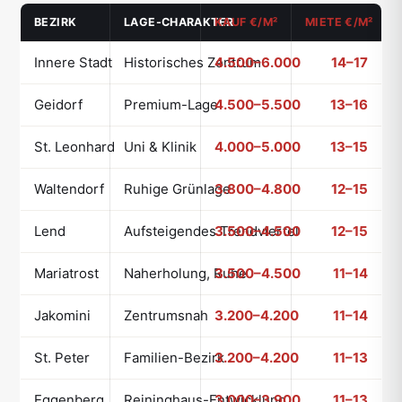
BEZIRK
LAGE-CHARAKTER
KAUF €/M²
MIETE €/M²
Innere Stadt
Historisches Zentrum
4.500–6.000
14–17
Geidorf
Premium-Lage
4.500–5.500
13–16
St. Leonhard
Uni & Klinik
4.000–5.000
13–15
Waltendorf
Ruhige Grünlage
3.800–4.800
12–15
Lend
Aufsteigendes Trendviertel
3.500–4.500
12–15
Mariatrost
Naherholung, Ruhe
3.500–4.500
11–14
Jakomini
Zentrumsnah
3.200–4.200
11–14
St. Peter
Familien-Bezirk
3.200–4.200
11–13
Eggenberg
Reininghaus-Entwicklung
3.000–3.900
11–13