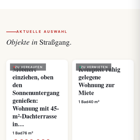
AKTUELLE AUSWAHL
Objekte in
Straßgang.
Möbliert
Komplett ruhig
ZU VERKAUFEN
ZU VERMIETEN
einziehen, oben
gelegene
den
Wohnung zur
Sonnenuntergang
Miete
genießen:
1 Bad
40 m²
Wohnung mit 45-
m²-Dachterrasse
in…
1 Bad
76 m²