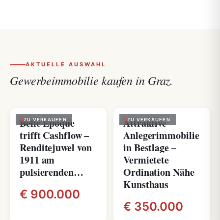
AKTUELLE AUSWAHL
Gewerbeimmobilie kaufen in Graz.
Belle Époque
Attraktive
ZU VERKAUFEN
ZU VERKAUFEN
trifft Cashflow –
Anlegerimmobilie
Renditejuwel von
in Bestlage –
1911 am
Vermietete
pulsierenden…
Ordination Nähe
Kunsthaus
€ 900.000
€ 350.000