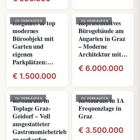
Elegantes & top
Repräsentatives
ZU VERKAUFEN
ZU VERKAUFEN
modernes
Bürogebäude am
Büroobjekt mit
Augarten in Graz
Garten und
– Moderne
eigenen
Architektur mit…
Parkplätzen:…
€ 6.000.000
€ 1.500.000
Restaurant in
Restaurant in 1A
ZU VERKAUFEN
ZU VERKAUFEN
Toplage Graz-
Frequenzlage in
Geidorf – Voll
Graz
ausgestatteter
€ 3.500.000
Gastronomiebetrieb
zu verkaufen