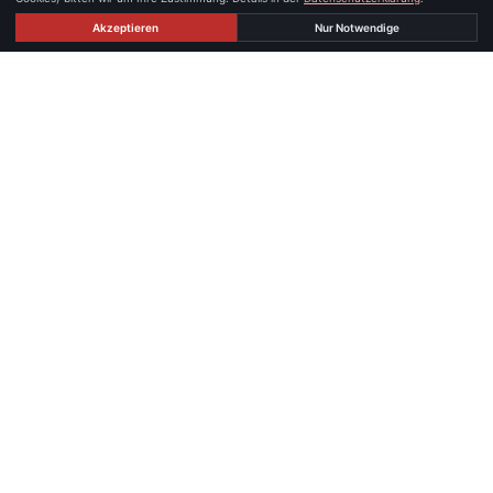
Akzeptieren
Nur Notwendige
STANDORTE
Persönlich erreichbar — in Graz und
Linz.
GRAZ
iX immo GmbH · IMMOXX. Büro Graz
Waagner-Biro-Straße 14
8020 Graz, Österreich
☎
+43 676 842 489 100
✉
office@immoxx.at
⚑
Route in Google Maps