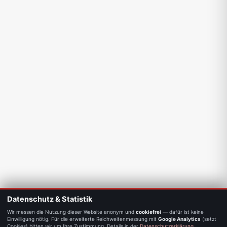
Datenschutz & Statistik
Wir messen die Nutzung dieser Website anonym und
cookiefrei
— dafür ist keine
Einwilligung nötig. Für die erweiterte Reichweitenmessung mit
Google Analytics
(setzt
Cookies) bitten wir um Ihre Zustimmung. Details in der
Datenschutzerklärung
.