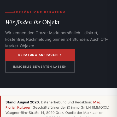
PERSÖNLICHE BERATUNG
Wir finden Ihr
Objekt.
Wir kennen den Grazer Markt persönlich – diskret,
kostenfrei, Rückmeldung binnen 24 Stunden. Auch Off-
Market-Objekte.
BERATUNG ANFRAGEN
IMMOBILIE BEWERTEN LASSEN
Stand: August 2026.
Daten­erhebung und Redaktion:
Mag.
Florian Kulterer
, Geschäftsführer der iX immo GmbH (IMMOXX.),
Waagner-Biro-Straße 14, 8020 Graz. Quelle der Marktzahlen: