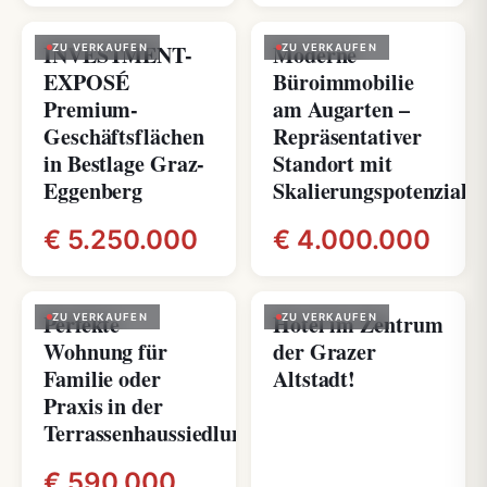
INVESTMENT-
Moderne
ZU VERKAUFEN
ZU VERKAUFEN
EXPOSÉ
Büroimmobilie
Premium-
am Augarten –
Geschäftsflächen
Repräsentativer
in Bestlage Graz-
Standort mit
Eggenberg
Skalierungspotenzial
€ 5.250.000
€ 4.000.000
Perfekte
Hotel im Zentrum
ZU VERKAUFEN
ZU VERKAUFEN
Wohnung für
der Grazer
Familie oder
Altstadt!
Praxis in der
Terrassenhaussiedlung
€ 590.000