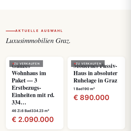
AKTUELLE AUSWAHL
Luxusimmobilien Graz.
Ganzes
Modernes Passiv-
ZU VERKAUFEN
ZU VERKAUFEN
Wohnhaus im
Haus in absoluter
Paket — 3
Ruhelage in Graz
Erstbezugs-
1 Bad
190 m²
Einheiten mit rd.
€ 890.000
334…
46 Zi.
6 Bad
334.23 m²
€ 2.090.000