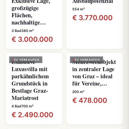
Exklusive Lage,
Ausbaupotenzial
großzügige
554 m²
Flächen,
€ 3.770.000
nachhaltige…
3 Bad
380 m²
€ 3.000.000
Exklusive
Mehrzweckobjekt
ZU VERKAUFEN
ZU VERKAUFEN
Luxusvilla mit
in zentraler Lage
parkähnlichem
von Graz – ideal
Grundstück in
für Vereine,…
Bestlage Graz-
200 m²
Mariatrost
€ 478.000
4 Bad
700 m²
€ 2.490.000