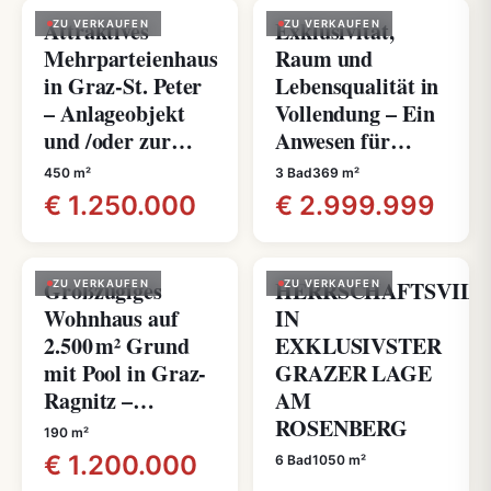
Attraktives
Exklusivität,
ZU VERKAUFEN
ZU VERKAUFEN
Mehrparteienhaus
Raum und
in Graz-St. Peter
Lebensqualität in
– Anlageobjekt
Vollendung – Ein
und /oder zur…
Anwesen für…
450 m²
3 Bad
369 m²
€ 1.250.000
€ 2.999.999
Großzügiges
HERRSCHAFTSVILL
ZU VERKAUFEN
ZU VERKAUFEN
Wohnhaus auf
IN
2.500 m² Grund
EXKLUSIVSTER
mit Pool in Graz-
GRAZER LAGE
Ragnitz –…
AM
ROSENBERG
190 m²
€ 1.200.000
6 Bad
1050 m²