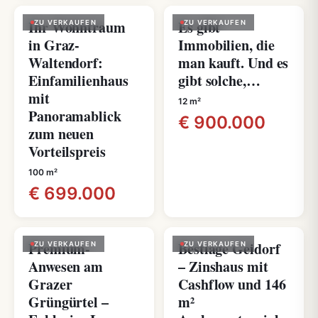
Ihr Wohntraum
Es gibt
ZU VERKAUFEN
ZU VERKAUFEN
in Graz-
Immobilien, die
Waltendorf:
man kauft. Und es
Einfamilienhaus
gibt solche,…
mit
12 m²
Panoramablick
€ 900.000
zum neuen
Vorteilspreis
100 m²
€ 699.000
Premium-
Bestlage Geidorf
ZU VERKAUFEN
ZU VERKAUFEN
Anwesen am
– Zinshaus mit
Grazer
Cashflow und 146
Grüngürtel –
m²