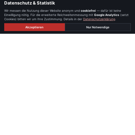
Datenschutz & Statistik
Wir messen die Nutzung dieser Website anonym und
cookiefrei
— dafür ist keine
Einwilligung nötig. Für die erweiterte Reichweitenmessung mit
Google Analytics
(setzt
Cookies) bitten wir um Ihre Zustimmung. Details in der
Datenschutzerklärung
.
Akzeptieren
Nur Notwendige
STANDORTE
Persönlich erreichbar — in Graz und
Linz.
GRAZ
iX immo GmbH · IMMOXX. Büro Graz
Waagner-Biro-Straße 14
8020 Graz, Österreich