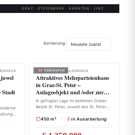
GRAZ · STEIERMARK · KÄRNTEN · LINZ
Sortierung:
IENHAUS
GRAZ
ZU VERKAUFEN
· MEHRFAMILIENHAUS
njuwel
Attraktives Mehrparteienhaus
in Graz-St. Peter –
 Stadt
Anlageobjekt und /oder zur…
In gefragter Lage im beliebten Grazer
Bezirk St. Peter, unweit des St. Peter
 moderne
Schulzentrums, …
tattung
450 m²
in Ausarbeitung
e