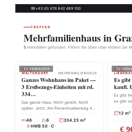
☎
+43 (0) 676 842 489 100
TREFFER
Mehrfamilienhaus in Gra
5
Immobilien gefunden. Filtern Sie oben oder klicken Sie M
GRAZ –
ZU VERKAUFEN
·
GRAZ –
ZU VERK
WALTENDORF
MEHRFAMILIENHAUS
LIEBENA
Ganzes Wohnhaus im Paket —
Es gibt
3 Erstbezugs-Einheiten mit rd.
kauft. 
334…
Es gibt I
es gibt s
Das ganze Haus. Nicht geteilt. Nicht
später. Jetzt. Am Prevenhueberweg 46,
12 m²
in exklusiver Ruhelage …
46
6
334.23 m²
HWB 50 · C
€ 9