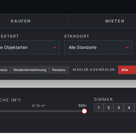
KAUFEN
MIETEN
JEKTART
STANDORT
haus
Studentenwohnung
Neubau
MAKLER AUSWÄHLEN:
ZIMMER
CHE (M²)
500+
Ø 76 m²
1
2
3
4