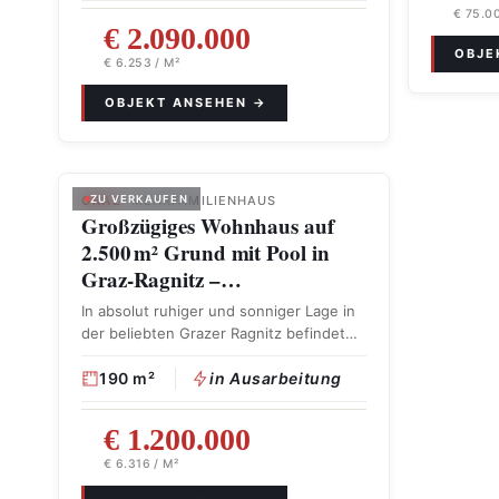
€ 75.00
€ 2.090.000
€ 6.253 / M²
GRAZ
ZU VERKAUFEN
· MEHRFAMILIENHAUS
Großzügiges Wohnhaus auf
2.500 m² Grund mit Pool in
Graz-Ragnitz –…
In absolut ruhiger und sonniger Lage in
der beliebten Grazer Ragnitz befindet
sich dieses …
190 m²
in Ausarbeitung
€ 1.200.000
€ 6.316 / M²