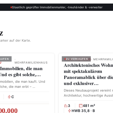
Staatlich geprüfter Immobilienmakler, -treuhänder & -verwalter
z
arker auf der Karte.
AUFEN
·
WIEN, HIETZING
ZU VERKAUFEN
· MEHRFAMIL
U
MEHRFAMILIENHAUS
Architektonisches Woh
 Immobilien, die man
mit spektakulärem
Und es gibt solche,…
Panoramablick über die
mmobilien, die man kauft. Und
und exklusiver…
olche, die man erbt – …
Dieses Neubauprojekt vereint
Architektur, hochwertige Auss
C
und eine klare, auf Privatsphär
ausgerichtete Struktur. …
3
481 m²
00.000
HWB 35,8 · B