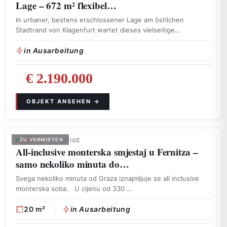
Lage – 672 m² flexibel…
In urbaner, bestens erschlossener Lage am östlichen
Stadtrand von Klagenfurt wartet dieses vielseitige
Gewerbeobjekt …
in Ausarbeitung
€ 2.190.000
FERNITZ
ZU VERMIETEN
· SONSTIGE
All-inclusive monterska smjestaj u Fernitza –
samo nekoliko minuta do…
Svega nekoliko minuta od Graza iznajmljuje se all inclusive
monterska soba. U cijenu od 330 …
20 m²
in Ausarbeitung