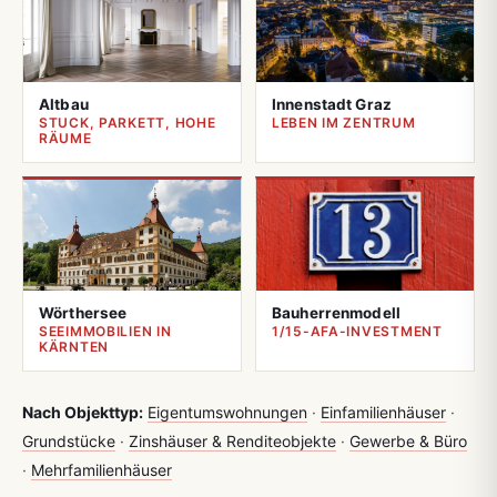
Altbau
Innenstadt Graz
STUCK, PARKETT, HOHE
LEBEN IM ZENTRUM
RÄUME
Wörthersee
Bauherrenmodell
SEEIMMOBILIEN IN
1/15-AFA-INVESTMENT
KÄRNTEN
Nach Objekttyp:
Eigentumswohnungen
·
Einfamilienhäuser
·
Grundstücke
·
Zinshäuser & Renditeobjekte
·
Gewerbe & Büro
·
Mehrfamilienhäuser