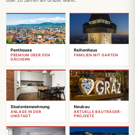
über 20 Jahren am Grazer Markt.
Penthouse
Reihenhaus
PREMIUM ÜBER DEN
FAMILIEN MIT GARTEN
DÄCHERN
Studentenwohnung
Neubau
ANLAGE IN DER
AKTUELLE BAUTRÄGER-
UNISTADT
PROJEKTE