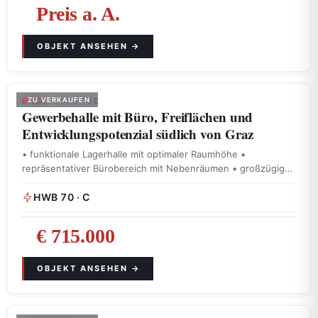
Preis a. A.
DOBL
ZU VERKAUFEN
· SONSTIGE
Gewerbehalle mit Büro, Freiflächen und
Entwicklungspotenzial südlich von Graz
• funktionale Lagerhalle mit optimaler Raumhöhe •
repräsentativer Bürobereich mit Nebenräumen • großzügige
Außenflächen …
HWB 70 · C
€ 715.000