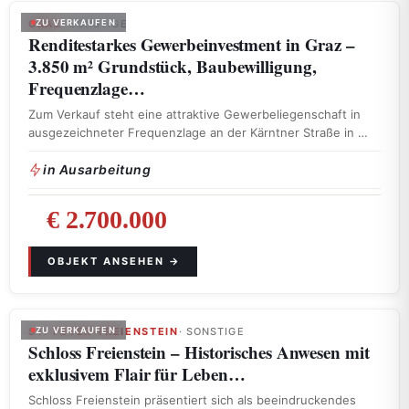
GRAZ
ZU VERKAUFEN
· SONSTIGE
Renditestarkes Gewerbeinvestment in Graz –
3.850 m² Grundstück, Baubewilligung,
Frequenzlage…
Zum Verkauf steht eine attraktive Gewerbeliegenschaft in
ausgezeichneter Frequenzlage an der Kärntner Straße in …
in Ausarbeitung
€ 2.700.000
ST. PETER-FREIENSTEIN
ZU VERKAUFEN
· SONSTIGE
Schloss Freienstein – Historisches Anwesen mit
exklusivem Flair für Leben…
Schloss Freienstein präsentiert sich als beeindruckendes