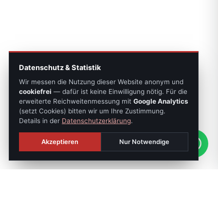
Datenschutz & Statistik
Wir messen die Nutzung dieser Website anonym und
cookiefrei
— dafür ist keine Einwilligung nötig. Für die
erweiterte Reichweitenmessung mit
Google Analytics
(setzt Cookies) bitten wir um Ihre Zustimmung.
Details in der
Datenschutzerklärung
.
Akzeptieren
Nur Notwendige