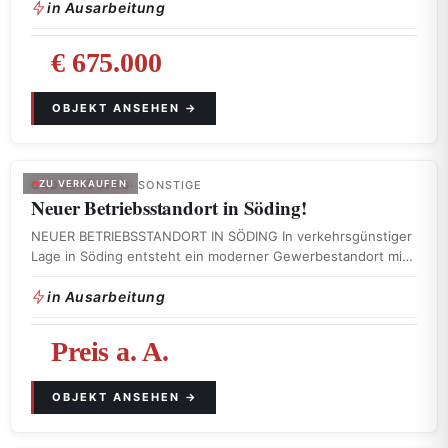
in Ausarbeitung
€ 675.000
GROSSSÖDING
ZU VERKAUFEN
· SONSTIGE
Neuer Betriebsstandort in Söding!
NEUER BETRIEBSSTANDORT IN SÖDING In verkehrsgünstiger
Lage in Söding entsteht ein moderner Gewerbestandort mit
…
in Ausarbeitung
Preis a. A.