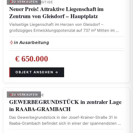
GLEISDORF
ZU VERKAUFEN
· SONSTIGE
Neuer Preis! Attraktive Liegenschaft im
Zentrum von Gleisdorf – Hauptplatz
Vielseitige Liegenschaft im Herzen von Gleisdorf –
großzügiges Entwicklungspotenzial auf 737 m² Mitten im …
in Ausarbeitung
€ 650.000
RAABA
ZU VERKAUFEN
· SONSTIGE
GEWERBEGRUNDSTÜCK in zentraler Lage
in RAABA-GRAMBACH
Das Gewerbegrundstück in der Josef-Krainer-Straße 31 in
Raaba-Grambach befindet sich in einer der spannendsten …