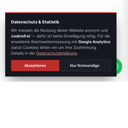
Datenschutz & Statistik
Wir messen die Nutzung dieser Website anonym und
cookiefrei
— dafür ist keine Einwilligung nötig. Für die
erweiterte Reichweitenmessung mit
Google Analytics
(setzt Cookies) bitten wir um Ihre Zustimmung.
Details in der
Datenschutzerklärung
.
Akzeptieren
Nur Notwendige
SONNTAGS-JOURNAL