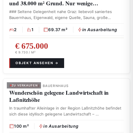
und 38.000 m² Grund. Nur wenige…
### Seltene Gelegenheit nahe Graz: liebevoll saniertes
Bauernhaus, Eigenwald, eigene Quelle, Sauna, große
Scheune …
2
1
69.37 m²
in Ausarbeitung
€ 675.000
€ 9.730 / M²
LASSNITZHÖHE
ZU VERKAUFEN
· BAUERNHAUS
Wunderschön gelegene Landwirtschaft in
Laßnitzhöhe
In traumhafter Alleinlage in der Region Laßnitzhöhe befindet
sich diese idyllisch gelegene Landwirtschaft – …
100 m²
in Ausarbeitung