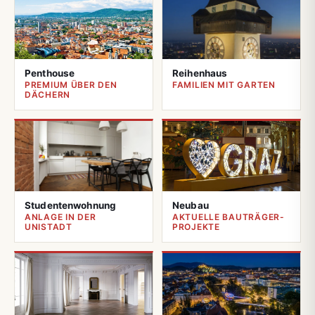
Penthouse
Reihenhaus
PREMIUM ÜBER DEN
FAMILIEN MIT GARTEN
DÄCHERN
Studentenwohnung
Neubau
ANLAGE IN DER
AKTUELLE BAUTRÄGER-
UNISTADT
PROJEKTE