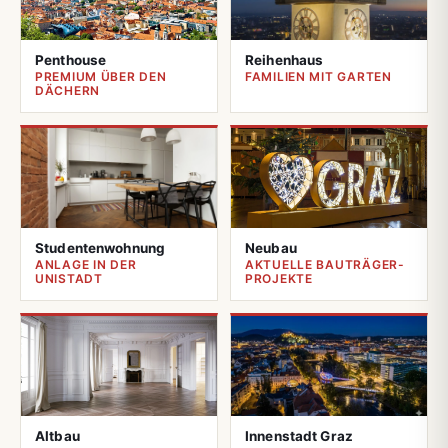
Penthouse
Reihenhaus
PREMIUM ÜBER DEN
FAMILIEN MIT GARTEN
DÄCHERN
Studentenwohnung
Neubau
ANLAGE IN DER
AKTUELLE BAUTRÄGER-
UNISTADT
PROJEKTE
Altbau
Innenstadt Graz