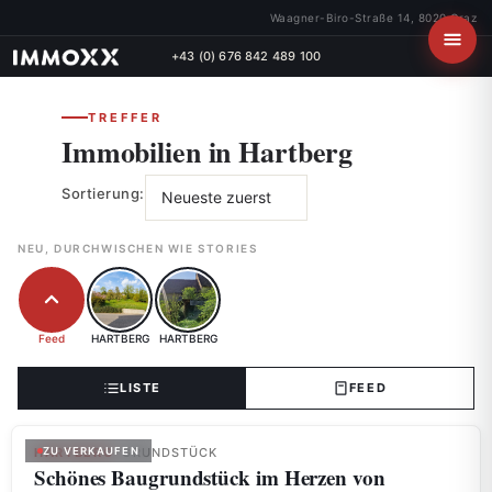
Waagner-Biro-Straße 14, 8020 Graz
+43 (0) 676 842 489 100
TREFFER
Immobilien in Hartberg
Sortierung:
NEU, DURCHWISCHEN WIE STORIES
Feed
HARTBERG
HARTBERG
LISTE
FEED
HARTBERG
ZU VERKAUFEN
· GRUNDSTÜCK
Schönes Baugrundstück im Herzen von