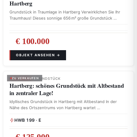
Hartberg
Grundstück in Traumlage in Hartberg Verwirklichen Sie Ihr
Traumhaus! Dieses sonnige 656 m² große Grundstück …
€ 100.000
HARTBERG
ZU VERKAUFEN
· GRUNDSTÜCK
Hartberg: schönes Grundstück mit Altbestand
in zentraler Lage!
Idyllisches Grundstück in Hartberg mit Altbestand In der
Nähe des Ortszentrums von Hartberg wartet …
HWB 199 · E
€ 125.000