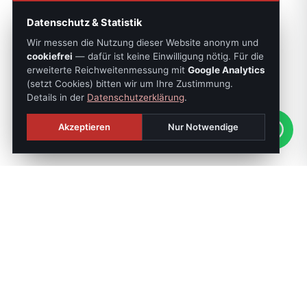
Datenschutz & Statistik
Wir messen die Nutzung dieser Website anonym und
cookiefrei
— dafür ist keine Einwilligung nötig. Für die
erweiterte Reichweitenmessung mit
Google Analytics
(setzt Cookies) bitten wir um Ihre Zustimmung.
Details in der
Datenschutzerklärung
.
Akzeptieren
Nur Notwendige
SONNTAGS-JOURNAL
Die besten Objekte der Woche:
jeden Sonntag,
exklusiv.