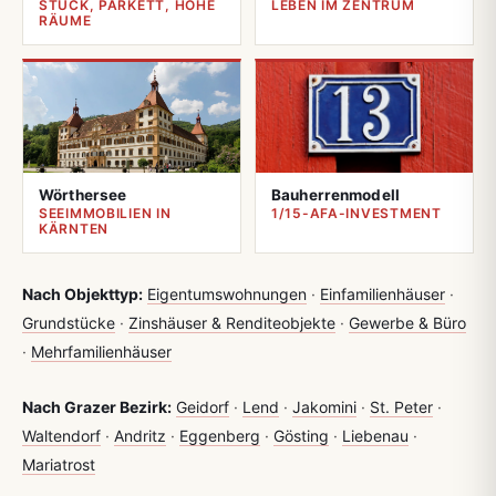
STUCK, PARKETT, HOHE
LEBEN IM ZENTRUM
RÄUME
Wörthersee
Bauherrenmodell
SEEIMMOBILIEN IN
1/15-AFA-INVESTMENT
KÄRNTEN
Nach Objekttyp:
Eigentumswohnungen
·
Einfamilienhäuser
·
Grundstücke
·
Zinshäuser & Renditeobjekte
·
Gewerbe & Büro
·
Mehrfamilienhäuser
Nach Grazer Bezirk:
Geidorf
·
Lend
·
Jakomini
·
St. Peter
·
Waltendorf
·
Andritz
·
Eggenberg
·
Gösting
·
Liebenau
·
Mariatrost