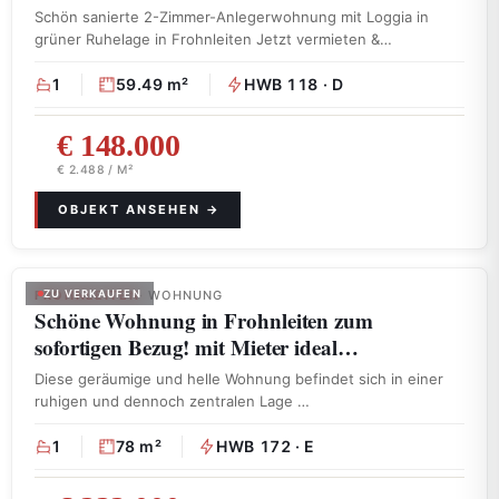
Schön sanierte 2-Zimmer-Anlegerwohnung mit Loggia in
grüner Ruhelage in Frohnleiten Jetzt vermieten &
investieren! …
1
59.49 m²
HWB 118 · D
€ 148.000
€ 2.488 / M²
FROHNLEITEN
ZU VERKAUFEN
· WOHNUNG
Schöne Wohnung in Frohnleiten zum
sofortigen Bezug! mit Mieter ideal…
Diese geräumige und helle Wohnung befindet sich in einer
ruhigen und dennoch zentralen Lage …
1
78 m²
HWB 172 · E