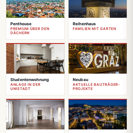
Penthouse
Reihenhaus
PREMIUM ÜBER DEN
FAMILIEN MIT GARTEN
DÄCHERN
Studentenwohnung
Neubau
ANLAGE IN DER
AKTUELLE BAUTRÄGER-
UNISTADT
PROJEKTE