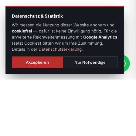
Datenschutz & Statistik
Wir messen die Nutzung dieser Website anonym und
cookiefrei
— dafür ist keine Einwilligung nötig. Für die
erweiterte Reichweitenmessung mit
Google Analytics
(setzt Cookies) bitten wir um Ihre Zustimmung.
Details in der
Datenschutzerklärung
.
Akzeptieren
Nur Notwendige
SONNTAGS-JOURNAL
Die besten Objekte der Woche:
jeden Sonntag,