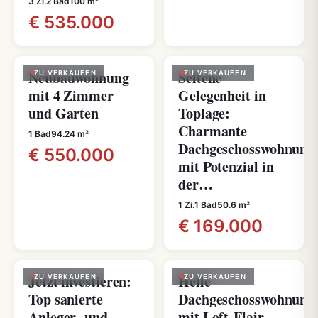
3 Zi.
2 Bad
100 m²
€ 535.000
Neubauwohnung
Seltene
ZU VERKAUFEN
ZU VERKAUFEN
mit 4 Zimmer
Gelegenheit in
und Garten
Toplage:
Charmante
1 Bad
94.24 m²
Dachgeschosswohnung
€ 550.000
mit Potenzial in
der…
1 Zi.
1 Bad
50.6 m²
€ 169.000
Jetzt investieren:
Helle
ZU VERKAUFEN
ZU VERKAUFEN
Top sanierte
Dachgeschosswohnung
Anleger- und
mit Loft-Flair