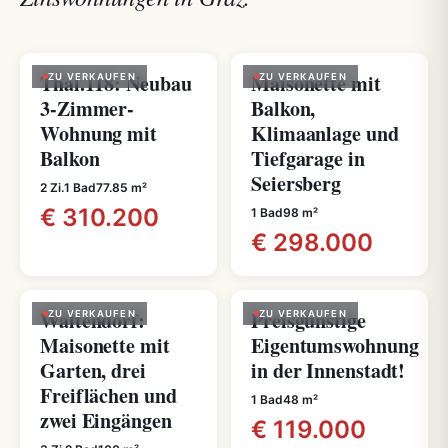
Thal.118: Neubau
Maisonette mit
ZU VERKAUFEN
ZU VERKAUFEN
3-Zimmer-
Balkon,
Wohnung mit
Klimaanlage und
Balkon
Tiefgarage in
Seiersberg
2 Zi.
1 Bad
77.85 m²
€ 310.200
1 Bad
98 m²
€ 298.000
Waltendorf:
Preisgünstige
ZU VERKAUFEN
ZU VERKAUFEN
Maisonette mit
Eigentumswohnung
Garten, drei
in der Innenstadt!
Freiflächen und
1 Bad
48 m²
zwei Eingängen
€ 119.000