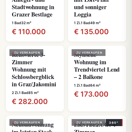
Stadtwohnung in
und sonniger
Grazer Bestlage
Loggia
1 Bad
32 m²
1 Zi.
1 Bad
49 m²
€ 110.000
€ 135.000
Renovierte 3-
Stylische
ZU VERKAUFEN
ZU VERKAUFEN
Zimmer
Wohnung im
Wohnung mit
Trendviertel Lend
Schlossbergblick
– 2 Balkone
in Graz/Jakomini
1 Zi.
1 Bad
64 m²
€ 173.000
2 Zi.
1 Bad
85 m²
€ 282.000
Neubauwohnung
ERSTBEZUG: 4-
ZU VERKAUFEN
ZU VERKAUFEN
360°
im letzten Stock
Zimmer-