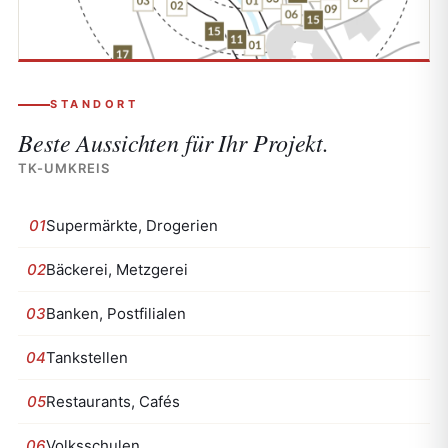
STANDORT
Beste Aussichten für
Ihr Projekt.
TK-UMKREIS
01
Supermärkte, Drogerien
02
Bäckerei, Metzgerei
03
Banken, Postfilialen
04
Tankstellen
05
Restaurants, Cafés
06
Volksschulen