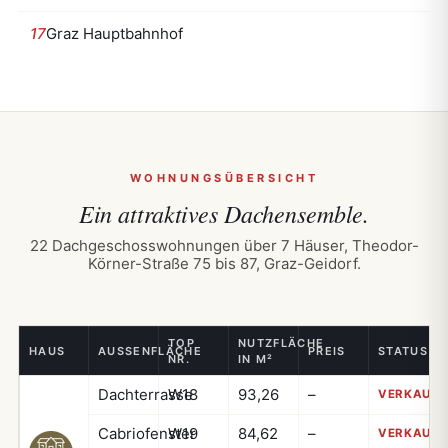
17
Graz Hauptbahnhof
WOHNUNGSÜBERSICHT
Ein attraktives
Dachensemble.
22 Dachgeschosswohnungen über 7 Häuser, Theodor-
Körner-Straße 75 bis 87, Graz-Geidorf.
TOP
NUTZFLÄCHE
HAUS
AUSSENFLÄCHE
PREIS
STATUS
NR.
IN M²
Dachterrasse
W18
93,26
–
VERKAUFT
Cabriofenster
W19
84,62
–
VERKAUFT