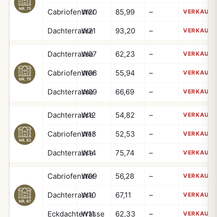
Cabriofenster
W20
85,99
–
VERKAUFT
Dachterrasse
W21
93,20
–
VERKAUFT
Dachterrasse
W07
62,23
–
VERKAUFT
Cabriofenster
W08
55,94
–
VERKAUFT
Dachterrasse
W09
66,69
–
VERKAUFT
Dachterrasse
W12
54,82
–
VERKAUFT
Cabriofenster
W13
52,53
–
VERKAUFT
Dachterrasse
W14
75,74
–
VERKAUFT
Cabriofenster
W09
56,28
–
VERKAUFT
Dachterrasse
W10
67,11
–
VERKAUFT
Eckdachterrasse
W11
62,33
–
VERKAUFT