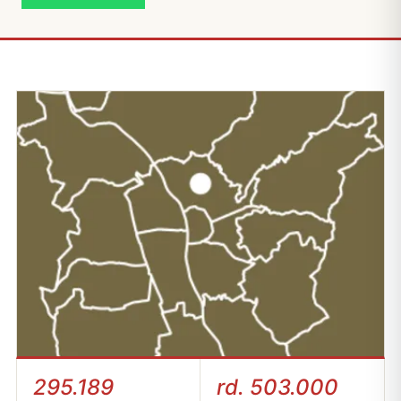
295.189
rd. 503.000