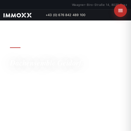
Waagner-Biro-Straße 14, 8020 Graz
+43 (0) 676 842 489 100
BAUHERRENMODELL · DACHENSEMBLE
GEIDORF · BAUBEWILLIGT
Dachensemble
Geidorf.
22 Dachgeschosswohnungen im begehrten Grazer
Bezirk Geidorf, mit Landesförderung, beschleunigter
1/15-AfA und professionellem Immobilien-Management
durch IMMOXX.
22
1/15-
Bau­
WOHNEINHEITEN