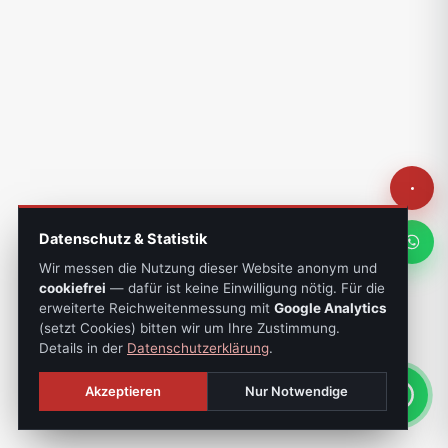
Datenschutz & Statistik
Wir messen die Nutzung dieser Website anonym und
cookiefrei
— dafür ist keine Einwilligung nötig. Für die
erweiterte Reichweitenmessung mit
Google Analytics
(setzt Cookies) bitten wir um Ihre Zustimmung.
Details in der
Datenschutzerklärung
.
Akzeptieren
Nur Notwendige