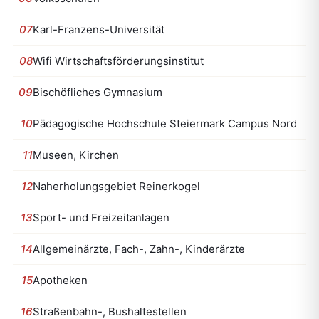
07
Karl-Franzens-Universität
08
Wifi Wirtschaftsförderungsinstitut
09
Bischöfliches Gymnasium
10
Pädagogische Hochschule Steiermark Campus Nord
11
Museen, Kirchen
12
Naherholungsgebiet Reinerkogel
13
Sport- und Freizeitanlagen
14
Allgemeinärzte, Fach-, Zahn-, Kinderärzte
15
Apotheken
16
Straßenbahn-, Bushaltestellen