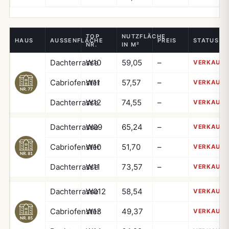
TOP
NUTZFLÄCHE
HAUS
AUSSENFLÄCHE
PREIS
STATUS
NR.
IN M²
Dachterrasse
W10
59,05
–
VERKAUFT
Cabriofenster
W11
57,57
–
VERKAUFT
Dachterrasse
W12
74,55
–
VERKAUFT
Dachterrasse
W09
65,24
–
VERKAUFT
Cabriofenster
W10
51,70
–
VERKAUFT
Dachterrasse
W11
73,57
–
VERKAUFT
Dachterrasse
W012
58,54
VERKAUFT
Cabriofenster
W13
49,37
VERKAUFT