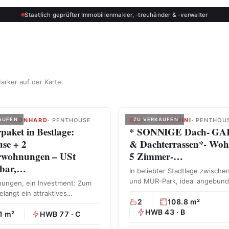
Staatlich geprüfter Immobilienmakler, -treuhänder & -verwalter
arker auf der Karte.
ST. LEONHARD
AUFEN
· PENTHOUSE
GRAZ – JAKOMINI
ZU VERKAUFEN
· PENTHOU
paket in Bestlage:
* SONNIGE Dach- G
se + 2
& Dachterrassen*- Wo
rwohnungen – USt
5 Zimmer-…
sbar,…
In beliebter Stadtlage zwische
und MUR-Park, ideal angebund
nungen, ein Investment: Zum
doch im ruhigen Grünen, …
elangt ein attraktives
2
108.8 m²
ket in absoluter Grazer
HWB 43 · B
 …
1 m²
HWB 77 · C