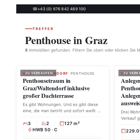
☎
+43 (0) 676 842 489 100
TREFFER
Penthouse in Graz
8
Immobilien gefunden. Filtern Sie oben oder klicken Sie M
GRAZ – WALTENDORF
ZU VERKAUFEN
· PENTHOUSE
GRAZ – 
ZU VERK
Penthousetraum in
Anleger
Graz/Waltendorf inklusive
Penthou
großer Dachterrasse
Anlege
auswei
Es gibt Wohnungen. Und es gibt diese
eine, die man betritt und sofort weiß: …
Drei Woh
Verkauf g
3
2
127 m²
Anlegerpa
HWB 50 · C
Bestlage
229.0