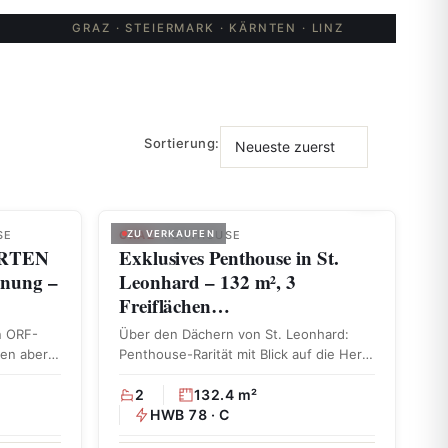
GRAZ · STEIERMARK · KÄRNTEN · LINZ
Sortierung:
SE
GRAZ
ZU VERKAUFEN
· PENTHOUSE
ARTEN
Exklusives Penthouse in St.
hnung –
Leonhard – 132 m², 3
Freiflächen…
n ORF-
Über den Dächern von St. Leonhard:
en aber
Penthouse-Rarität mit Blick auf die Herz-
Jesu-Kirche Urbaner Lifestyle …
2
132.4 m²
HWB 78 · C