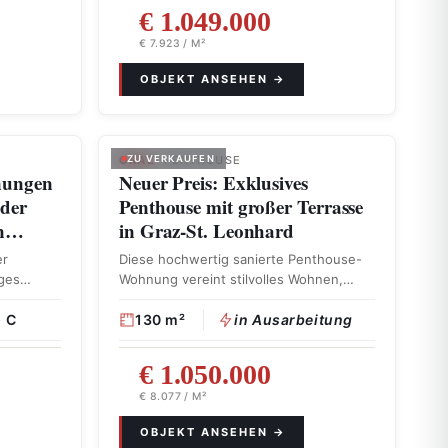
€ 1.049.000
€ 7.923 / M²
GRAZ
ZU VERKAUFEN
· PENTHOUSE
nungen
Neuer Preis: Exklusives
nder
Penthouse mit großer Terrasse
in…
in Graz-St. Leonhard
er
Diese hochwertig sanierte Penthouse-
ges
Wohnung vereint stilvolles Wohnen,
er
großzügige Freiflächen und ein hohes
· C
Maß an …
130 m²
in Ausarbeitung
€ 1.050.000
€ 8.077 / M²