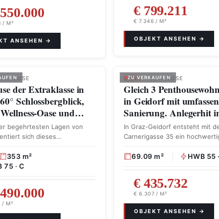
€ 799.211
.550.000
€ 7.346 / M²
 / M²
AUFEN
ENTHOUSE
GRAZ
ZU VERKAUFEN
· PENTHOUSE
se der Extraklasse in
Gleich 3 Penthousewoh
60° Schlossbergblick,
in Geidorf mit umfasse
e Wellness-Oase und…
Sanierung. Anlegerhit 
der begehrtesten Lagen von
In Graz-Geidorf entsteht mit d
entiert sich dieses
Carnerigasse 35 ein hochwerti
öhnliche Penthouse als
Bauherrenmodell in erstklassig
…
353 m²
innerstädtischer Lage. …
69.09 m²
HWB 55 
 75 · C
€ 435.732
.490.000
€ 6.307 / M²
 / M²