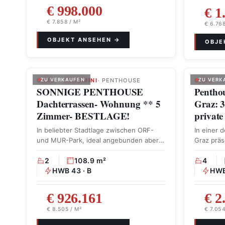
€ 998.000
€ 1
€ 7.858 / M²
€ 6.768
GRAZ – JAKOMINI
ZU VERKAUFEN
· PENTHOUSE
GRAZ
ZU VERK
· P
SONNIGE PENTHOUSE
Penthou
Dachterrassen- Wohnung ** 5
Graz: 3
Zimmer- BESTLAGE!
privat
In beliebter Stadtlage zwischen ORF-
In einer 
und MUR-Park, ideal angebunden aber
Graz präs
doch im ruhigen Grünen, …
außergew
2
108.9 m²
seltene 
4
HWB 43 · B
HWB
€ 926.161
€ 2
€ 8.505 / M²
€ 7.054