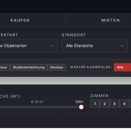
KAUFEN
MIETEN
JEKTART
STANDORT
haus
Studentenwohnung
Neubau
MAKLER AUSWÄHLEN:
ZIMMER
CHE (M²)
500+
Ø 76 m²
1
2
3
4