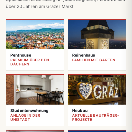
über 20 Jahren am Grazer Markt.
Penthouse
Reihenhaus
PREMIUM ÜBER DEN
FAMILIEN MIT GARTEN
DÄCHERN
Studentenwohnung
Neubau
ANLAGE IN DER
AKTUELLE BAUTRÄGER-
UNISTADT
PROJEKTE