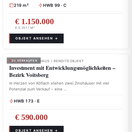
219 m²
HWB 99 · C
€ 1.150.000
€ 5.251 / M²
KÖFLACH
ZU VERKAUFEN
· ZINSHAUS / RENDITEOBJEKT
Investment mit Entwicklungsmöglichkeiten –
Bezirk Voitsberg
m Herzen von Köflach stehen zwei Zinshäuser mit viel
Potenzial zum Verkauf – eine …
HWB 173 · E
€ 590.000