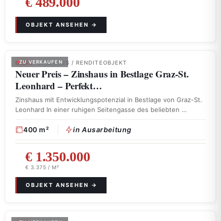
€ 489.000
GRAZ
ZU VERKAUFEN
· ZINSHAUS / RENDITEOBJEKT
Neuer Preis – Zinshaus in Bestlage Graz-St.
Leonhard – Perfekt…
Zinshaus mit Entwicklungspotenzial in Bestlage von Graz-St.
Leonhard In einer ruhigen Seitengasse des beliebten …
400 m²
in Ausarbeitung
€ 1.350.000
€ 3.375 / M²