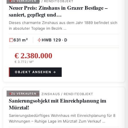
GRAZ
ZU VERKAUFEN
· ZINSHAUS / RENDITEOBJEKT
Neuer Preis: Zinshaus in Grazer Bestlage –
saniert, gepflegt und…
Dieses charmante Zinshaus aus dem Jahr 1889 befindet sich
in absoluter Toplage im Bezirk …
631 m²
HWB 129 · D
€ 2.380.000
€ 3.772 / M²
GROSSVEITSCH
ZU VERKAUFEN
· ZINSHAUS / RENDITEOBJEKT
Sanierungsobjekt mit Einreichplanung im
Mürztal!
Sanierungsbedürftiges Wohnhaus mit Einreichplanung für 8
Wohnungen – Ruhige Lage im Mürztal! Zum Verkauf …