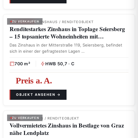
SEIERSBERG
ZU VERKAUFEN
· ZINSHAUS / RENDITEOBJEKT
Renditestarkes Zinshaus in Toplage Seiersberg
– 15 topsanierte Wohneinheiten mit…
Das Zinshaus in der Mitterstraße 119, Seiersberg, befindet
sich in einer der gefragtesten Lagen …
700 m²
HWB 50,7 · C
Preis a. A.
GRAZ
ZU VERKAUFEN
· ZINSHAUS / RENDITEOBJEKT
Vollvermietetes Zinshaus in Bestlage von Graz
nähe Lendplatz