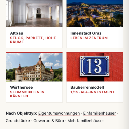
Altbau
Innenstadt Graz
STUCK, PARKETT, HOHE
LEBEN IM ZENTRUM
RÄUME
Wörthersee
Bauherrenmodell
SEEIMMOBILIEN IN
1/15-AFA-INVESTMENT
KÄRNTEN
Nach Objekttyp:
Eigentumswohnungen
·
Einfamilienhäuser
·
Grundstücke
·
Gewerbe & Büro
·
Mehrfamilienhäuser