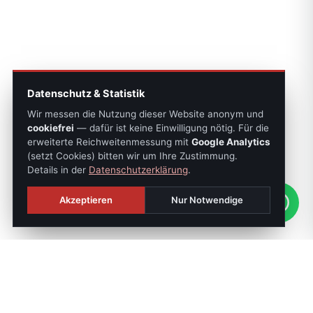
Datenschutz & Statistik
Wir messen die Nutzung dieser Website anonym und
cookiefrei
— dafür ist keine Einwilligung nötig. Für die
erweiterte Reichweitenmessung mit
Google Analytics
(setzt Cookies) bitten wir um Ihre Zustimmung.
Details in der
Datenschutzerklärung
.
Akzeptieren
Nur Notwendige