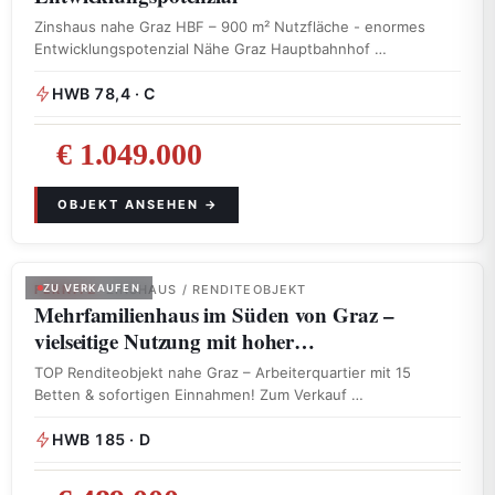
Zinshaus nahe Graz HBF – 900 m² Nutzfläche - enormes
Entwicklungspotenzial Nähe Graz Hauptbahnhof …
HWB 78,4 · C
€ 1.049.000
FERNITZ
ZU VERKAUFEN
· ZINSHAUS / RENDITEOBJEKT
Mehrfamilienhaus im Süden von Graz –
vielseitige Nutzung mit hoher…
TOP Renditeobjekt nahe Graz – Arbeiterquartier mit 15
Betten & sofortigen Einnahmen! Zum Verkauf …
HWB 185 · D