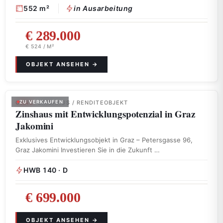
552 m²
in Ausarbeitung
€ 289.000
€ 524 / M²
GRAZ
ZU VERKAUFEN
· ZINSHAUS / RENDITEOBJEKT
Zinshaus mit Entwicklungspotenzial in Graz
Jakomini
Exklusives Entwicklungsobjekt in Graz – Petersgasse 96,
Graz Jakomini Investieren Sie in die Zukunft …
HWB 140 · D
€ 699.000