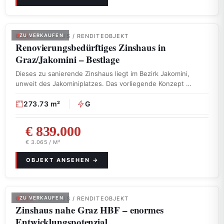
GRAZ
ZU VERKAUFEN
· ZINSHAUS / RENDITEOBJEKT
Renovierungsbedürftiges Zinshaus in
Graz/Jakomini – Bestlage
Dieses zu sanierende Zinshaus liegt im Bezirk Jakomini,
unweit des Jakominiplatzes. Das vorliegende Konzept …
273.73 m²
G
€ 839.000
€ 3.065 / M²
GRAZ
ZU VERKAUFEN
· ZINSHAUS / RENDITEOBJEKT
Zinshaus nahe Graz HBF – enormes
Entwicklungspotenzial