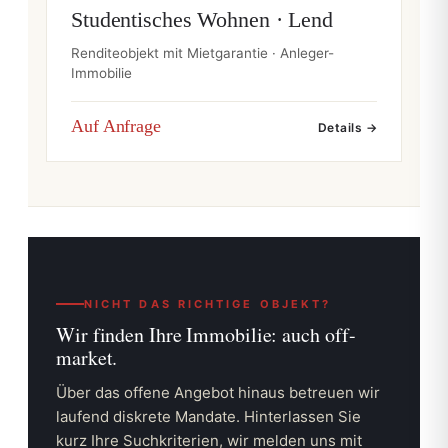
Studentisches Wohnen · Lend
Renditeobjekt mit Mietgarantie · Anleger-
Immobilie
Auf Anfrage
Details →
NICHT DAS RICHTIGE OBJEKT?
Wir finden Ihre Immobilie:
auch off-
market.
Über das offene Angebot hinaus betreuen wir
laufend diskrete Mandate. Hinterlassen Sie
kurz Ihre Suchkriterien, wir melden uns mit