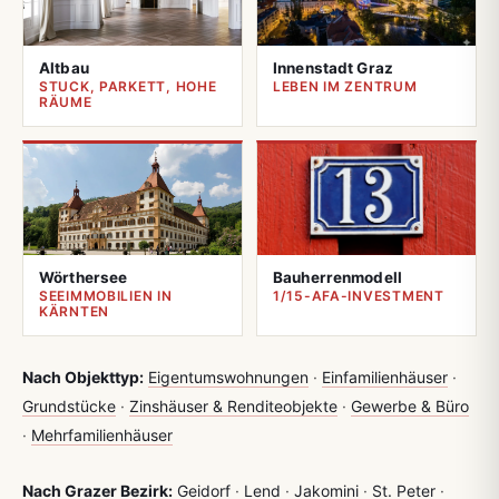
Altbau
Innenstadt Graz
STUCK, PARKETT, HOHE
LEBEN IM ZENTRUM
RÄUME
Wörthersee
Bauherrenmodell
SEEIMMOBILIEN IN
1/15-AFA-INVESTMENT
KÄRNTEN
Nach Objekttyp:
Eigentumswohnungen
·
Einfamilienhäuser
·
Grundstücke
·
Zinshäuser & Renditeobjekte
·
Gewerbe & Büro
·
Mehrfamilienhäuser
Nach Grazer Bezirk:
Geidorf
·
Lend
·
Jakomini
·
St. Peter
·