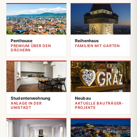
Penthouse
Reihenhaus
PREMIUM ÜBER DEN
FAMILIEN MIT GARTEN
DÄCHERN
Studentenwohnung
Neubau
ANLAGE IN DER
AKTUELLE BAUTRÄGER-
UNISTADT
PROJEKTE