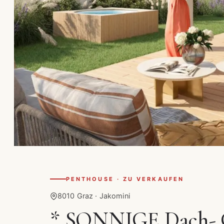
PENTHOUSE · ZU VERKAUFEN
8010 Graz · Jakomini
* SONNIGE Dach-