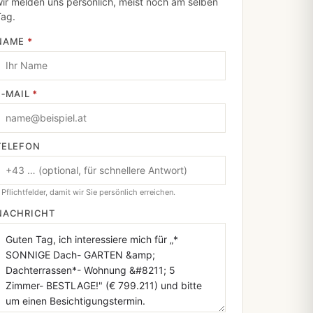
ir melden uns persönlich, meist noch am selben
Tag.
NAME
*
E‑MAIL
*
TELEFON
 Pflichtfelder, damit wir Sie persönlich erreichen.
NACHRICHT