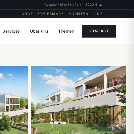
Waagner-Biro-Straße 14, 8020 Graz
GRAZ · STEIERMARK · KÄRNTEN · LINZ
Services
Über uns
Themen
KONTAKT