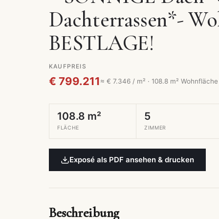
Dachterrassen*- Wo
BESTLAGE!
KAUFPREIS
€ 799.211
≈ € 7.346 / m² · 108.8 m² Wohnfläche
108.8 m²
5
FLÄCHE
ZIMMER
Exposé als PDF ansehen & drucken
Beschreibung