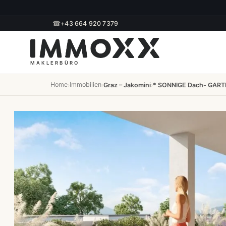
☎
+43 664 920 7379
Home
Immobilien
›
›
Graz – Jakomini
›
* SONNIGE Dach- GART