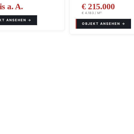
is a. A.
€ 215.000
€ 4.183 / M²