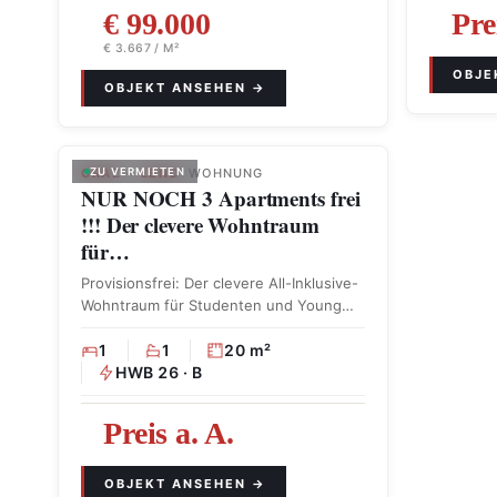
€ 99.000
Pre
€ 3.667 / M²
GRAZ – LEND
ZU VERMIETEN
· WOHNUNG
NUR NOCH 3 Apartments frei
!!! Der clevere Wohntraum
für…
Provisionsfrei: Der clevere All-Inklusive-
Wohntraum für Studenten und Young
Professionals mit Sorglos-Paket
Provisionsfrei für den …
1
1
20 m²
HWB 26 · B
Preis a. A.