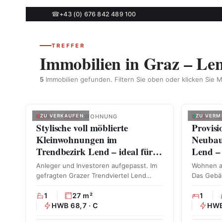
☎
+43 (0) 676 842 489 100
TREFFER
Immobilien in Graz – Le
5
Immobilien gefunden. Filtern Sie oben oder klicken Sie M
PROVISI
GRAZ – LEND
ZU VERKAUFEN
· WOHNUNG
GRAZ – 
ZU VERM
Stylische voll möblierte
Provisi
Kleinwohnungen im
Neubau
Trendbezirk Lend – ideal für…
Lend 
Anleger und Investoren aufgepasst. Im
Wohnen au
gefragten Grazer Trendviertel Lend
Das Gebäu
gelangt ein attraktives Anlegerpaket
setzt …
bestehend …
1
27 m²
1
HWB 68,7 · C
HWB