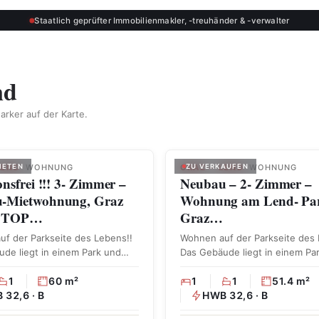
Staatlich geprüfter Immobilienmakler, -treuhänder & -verwalter
nd
arker auf der Karte.
ONSFREI
LEND
IETEN
· WOHNUNG
GRAZ – LEND
ZU VERKAUFEN
· WOHNUNG
onsfrei !!! 3- Zimmer –
Neubau – 2- Zimmer –
-Mietwohnung, Graz
Wohnung am Lend- Pa
– TOP…
Graz…
f der Parkseite des Lebens!!
Wohnen auf der Parkseite des 
de liegt in einem Park und
Das Gebäude liegt in einem Pa
setzt …
1
60 m²
1
1
51.4 m²
 32,6 · B
HWB 32,6 · B