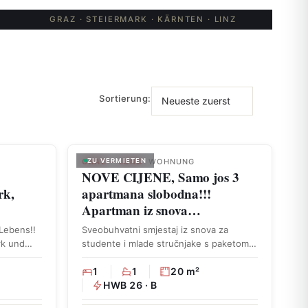
GRAZ · STEIERMARK · KÄRNTEN · LINZ
Sortierung:
GRAZ – LEND
ZU VERMIETEN
· WOHNUNG
NOVE CIJENE, Samo jos 3
rk,
apartmana slobodna!!!
Apartman iz snova…
Lebens!!
Sveobuhvatni smjestaj iz snova za
rk und
studente i mlade stručnjake s paketom
za bezbrižnost Tražite …
1
1
20 m²
HWB 26 · B