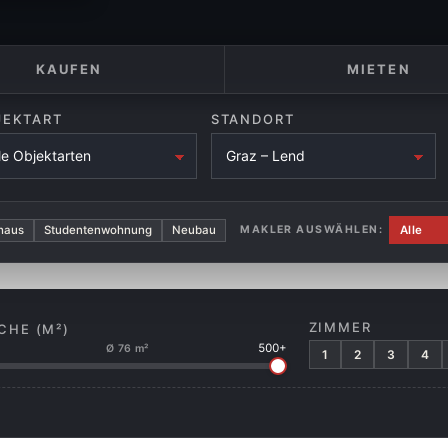
KAUFEN
MIETEN
JEKTART
STANDORT
haus
Studentenwohnung
Neubau
MAKLER AUSWÄHLEN:
ZIMMER
CHE (M²)
500+
Ø 76 m²
1
2
3
4