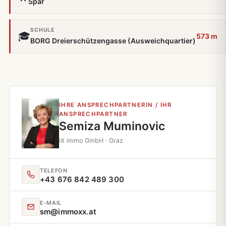
Spar
SCHULE
🎓
573 m
BORG Dreierschützengasse (Ausweichquartier)
IHRE ANSPRECHPARTNERIN / IHR
ANSPRECHPARTNER
Semiza Muminovic
iX immo GmbH · Graz
TELEFON
+43 676 842 489 300
E‑MAIL
sm@immoxx.at