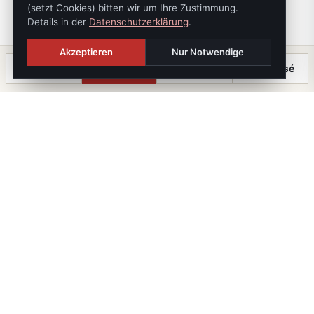
(setzt Cookies) bitten wir um Ihre Zustimmung.
Details in der
Datenschutzerklärung
.
Akzeptieren
Nur Notwendige
Anrufen
Termin
Chat
⤓ Exposé
Die Immobilien Kanzlei
iX immo GmbH. Staatlich geprüfte Immobilienmakler, -
treuhänder und -verwalter. Mitglied im WKO-
Fachverband.