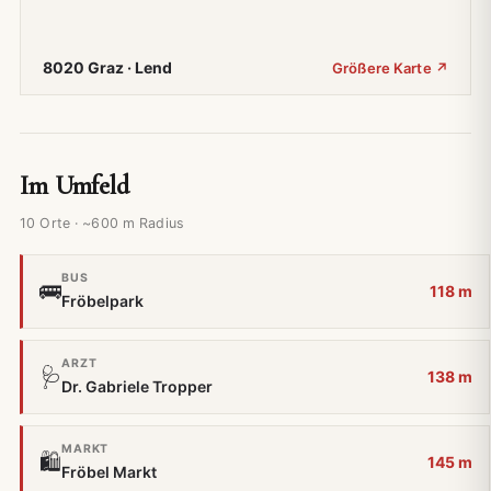
8020 Graz · Lend
Größere Karte ↗
Im Umfeld
10 Orte · ~600 m Radius
BUS
🚌
118 m
Fröbelpark
ARZT
🩺
138 m
Dr. Gabriele Tropper
MARKT
🛍️
145 m
Fröbel Markt