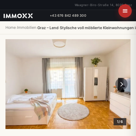
Waagner-Biro-Straße 14, 8020 Graz
+43 676 842 489 300
Home
Immobilien
›
›
Graz – Lend
›
Stylische voll möblierte Kleinwohnungen 
1/6