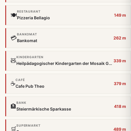
RESTAURANT
🍽️
149 m
Pizzeria Bellagio
BANKOMAT
💳
262 m
Bankomat
KINDERGARTEN
🧸
339 m
Heilpädagogischer Kindergarten der Mosaik GmbH
CAFÉ
☕
379 m
Cafe Pub Theo
BANK
🏦
418 m
Steiermärkische Sparkasse
SUPERMARKT
🛒
489 m