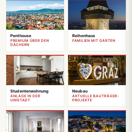
Penthouse
Reihenhaus
PREMIUM ÜBER DEN
FAMILIEN MIT GARTEN
DÄCHERN
Studentenwohnung
Neubau
ANLAGE IN DER
AKTUELLE BAUTRÄGER-
UNISTADT
PROJEKTE