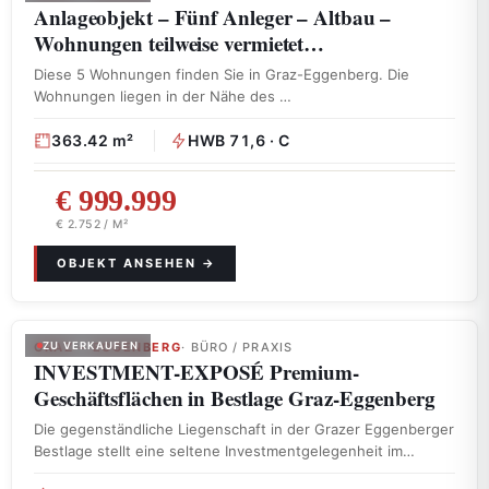
Anlageobjekt – Fünf Anleger – Altbau –
Wohnungen teilweise vermietet…
Diese 5 Wohnungen finden Sie in Graz-Eggenberg. Die
Wohnungen liegen in der Nähe des …
363.42 m²
HWB 71,6 · C
€ 999.999
€ 2.752 / M²
GRAZ – EGGENBERG
ZU VERKAUFEN
· BÜRO / PRAXIS
INVESTMENT-EXPOSÉ Premium-
Geschäftsflächen in Bestlage Graz-Eggenberg
Die gegenständliche Liegenschaft in der Grazer Eggenberger
Bestlage stellt eine seltene Investmentgelegenheit im
großflächigen …