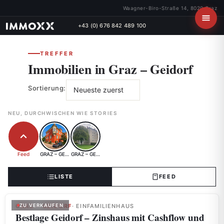
Waagner-Biro-Straße 14, 8020 Graz
+43 (0) 676 842 489 100
TREFFER
Immobilien in Graz – Geidorf
Sortierung:
NEU, DURCHWISCHEN WIE STORIES
Feed
GRAZ – GEIDORF
GRAZ – GEIDORF
LISTE
FEED
GRAZ – GEIDORF
ZU VERKAUFEN
· EINFAMILIENHAUS
Bestlage Geidorf – Zinshaus mit Cashflow und