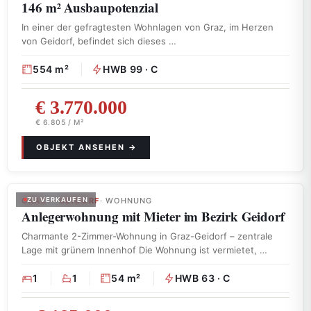
146 m² Ausbaupotenzial
In einer der gefragtesten Wohnlagen von Graz, im Herzen
von Geidorf, befindet sich dieses …
554 m²
HWB 99 · C
€ 3.770.000
€ 6.805 / M²
GRAZ – GEIDORF
ZU VERKAUFEN
· WOHNUNG
Anlegerwohnung mit Mieter im Bezirk Geidorf
Charmante 2-Zimmer-Wohnung in Graz-Geidorf – zentrale
Lage mit grünem Innenhof Die Wohnung ist vermietet, …
1
1
54 m²
HWB 63 · C