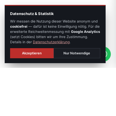
Datenschutz & Statistik
Wir messen die Nutzung dieser Website anonym und
cookiefrei
— dafür ist keine Einwilligung nötig. Für die
erweiterte Reichweitenmessung mit
Google Analytics
(setzt Cookies) bitten wir um Ihre Zustimmung.
Details in der
Datenschutzerklärung
.
Akzeptieren
Nur Notwendige
SONNTAGS-JOURNAL
Die besten Objekte der Woche:
jeden Sonntag,