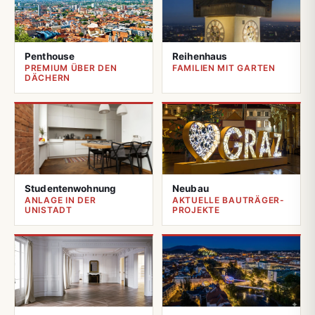
Penthouse
Reihenhaus
PREMIUM ÜBER DEN
FAMILIEN MIT GARTEN
DÄCHERN
Studentenwohnung
Neubau
ANLAGE IN DER
AKTUELLE BAUTRÄGER-
UNISTADT
PROJEKTE