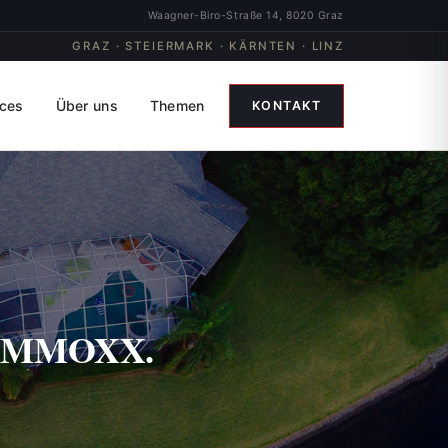
Waagner-Biro-Straße 14, 8020 Graz
GRAZ · STEIERMARK · KÄRNTEN · LINZ
ices
Über uns
Themen
KONTAKT
| IMMOXX.