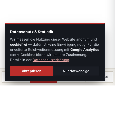
Datenschutz & Statistik
Wir messen die Nutzung dieser Website anonym und
cookiefrei
— dafür ist keine Einwilligung nötig. Für die
erweiterte Reichweitenmessung mit
Google Analytics
(setzt Cookies) bitten wir um Ihre Zustimmung.
Details in der
Datenschutzerklärung
.
Akzeptieren
Nur Notwendige
Anrufen
Termin
Chat
⤓ Exposé