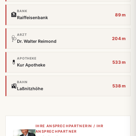
BANK
🏦
89 m
Raiffeisenbank
ARZT
🩺
204 m
Dr. Walter Reimond
APOTHEKE
💊
533 m
Kur Apotheke
BAHN
🚉
538 m
Laßnitzhöhe
IHRE ANSPRECHPARTNERIN / IHR
ANSPRECHPARTNER