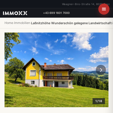
Waagner-Biro-Straße 14, 8020 Graz
+43 699 1601 7000
Home
Immobilien
›
›
Laßnitzhöhe
›
Wunderschön gelegene Landwirtschaft 
1/18