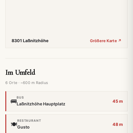
8301 Laßnitzhöhe
Größere Karte ↗
Im Umfeld
6 Orte · ~600 m Radius
BUS
🚌
45 m
Laßnitzhöhe Hauptplatz
RESTAURANT
🍽️
48 m
Gusto