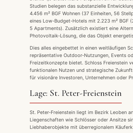
Studien belegen das substanzielle Entwicklun
4.456 m² BGF Wohnen (37 Einheiten, 56 Stellpl
eines Low-Budget-Hotels mit 2.223 m² BGF (
5 Apartments). Zusätzlich existiert eine Alter
Photovoltaik-Lösung, die das Objekt energeti
Dies alles eingebettet in einen weitläufigen S
repräsentative Outdoor-Nutzungen, Events o
Freizeitkonzepte bietet. Schloss Freienstein v
funktionalen Nutzen und strategische Zukunft
für visionäre Investoren, Unternehmen oder Pr
Lage: St. Peter-Freienstein
St. Peter-Freienstein liegt im Bezirk Leoben a
Liegenschaften wie Schlösser oder Ansitze si
Liebhaberobjekte mit überregionalem Käuferkr