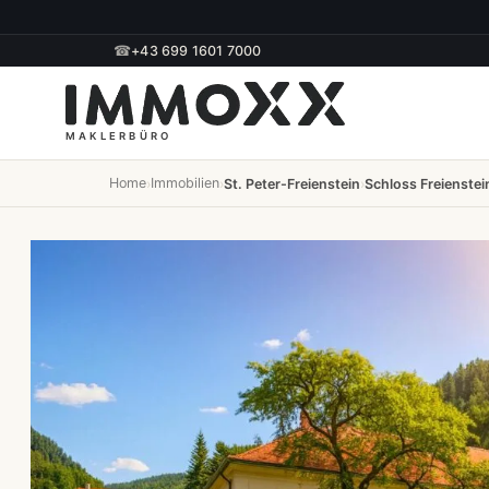
☎
+43 699 1601 7000
Home
Immobilien
›
›
St. Peter-Freienstein
›
Schloss Freienstei