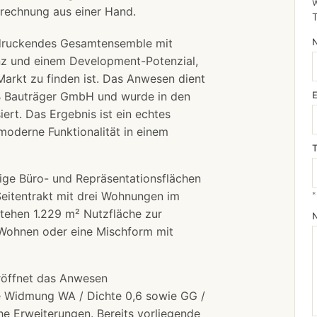
w
srechnung
aus einer Hand.
indruckendes Gesamtensemble mit
tanz und einem Development-Potenzial,
rkt zu finden ist. Das Anwesen dient
SOB Bauträger GmbH und wurde in den
iert. Das Ergebnis ist ein echtes
moderne Funktionalität in einem
ige Büro- und Repräsentationsflächen
Seitentrakt mit drei Wohnungen im
*
ehen 1.229 m² Nutzfläche zur
 Wohnen oder eine Mischform mit
röffnet das Anwesen
e Widmung WA / Dichte 0,6 sowie GG /
che Erweiterungen. Bereits vorliegende