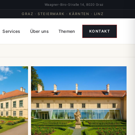
Waagner-Biro-Straße 14, 8020 Graz
GRAZ · STEIERMARK · KÄRNTEN · LINZ
Services
Über uns
Themen
KONTAKT