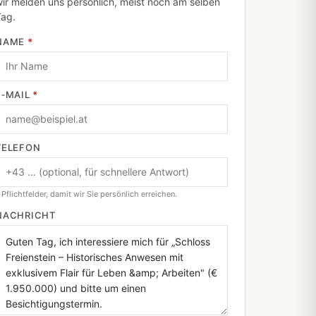
ir melden uns persönlich, meist noch am selben
Tag.
NAME
*
E‑MAIL
*
TELEFON
 Pflichtfelder, damit wir Sie persönlich erreichen.
NACHRICHT