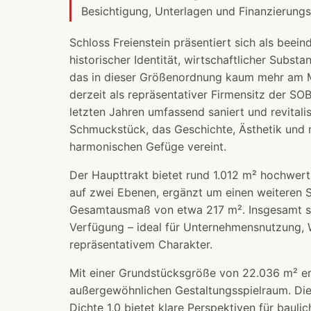
Besichtigung, Unterlagen und
Finanzierung
Schloss Freienstein präsentiert sich als bee
historischer Identität, wirtschaftlicher Subs
das in dieser Größenordnung kaum mehr am Ma
derzeit als repräsentativer Firmensitz der 
letzten Jahren umfassend saniert und revitalis
Schmuckstück, das Geschichte, Ästhetik und 
harmonischen Gefüge vereint.
Der Haupttrakt bietet rund 1.012 m² hochwert
auf zwei Ebenen, ergänzt um einen weiteren 
Gesamtausmaß von etwa 217 m². Insgesamt st
Verfügung – ideal für Unternehmensnutzung,
repräsentativem Charakter.
Mit einer Grundstücksgröße von 22.036 m² e
außergewöhnlichen Gestaltungsspielraum. Di
Dichte 1,0 bietet klare Perspektiven für bauli