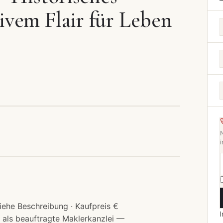
vem Flair für Leben
i
iehe Beschreibung · Kaufpreis €
I
 als beauftragte Maklerkanzlei —