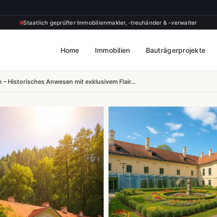
Staatlich geprüfter Immobilienmakler, -treuhänder & -verwalter
Home
Immobilien
Bauträgerprojekte
n – Historisches Anwesen mit exklusivem Flair…