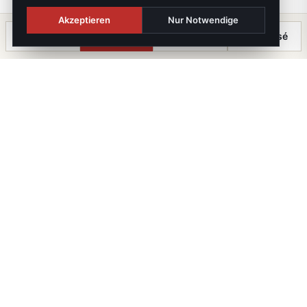
Akzeptieren
Nur Notwendige
Anrufen
Termin
Chat
⤓ Exposé
Die Immobilien Kanzlei
iX immo GmbH. Staatlich geprüfte Immobilienmakler, -
treuhänder und -verwalter. Mitglied im WKO-
Fachverband.
FN 647643 T · UID ATU82344036 · GISA 39459787