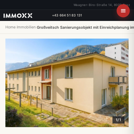
Waagner-Biro-Straße 14, 8020 Graz
+43 664 51 83 131
Home
Immobilien
›
›
Großveitsch
›
Sanierungsobjekt mit Einreichplanung im
1/1