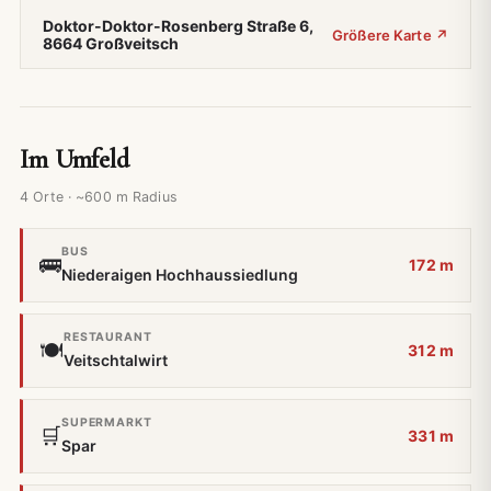
Doktor-Doktor-Rosenberg Straße 6,
Größere Karte ↗
8664 Großveitsch
Im Umfeld
4 Orte · ~600 m Radius
BUS
🚌
172 m
Niederaigen Hochhaussiedlung
RESTAURANT
🍽️
312 m
Veitschtalwirt
SUPERMARKT
🛒
331 m
Spar