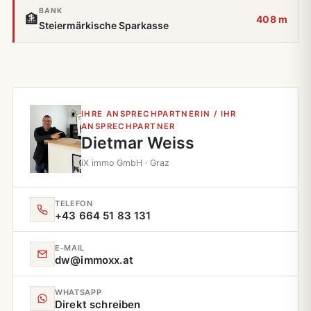
BANK
🏦
408 m
Steiermärkische Sparkasse
IHRE ANSPRECHPARTNERIN / IHR
ANSPRECHPARTNER
Dietmar Weiss
iX immo GmbH · Graz
TELEFON
+43 664 51 83 131
E‑MAIL
dw@immoxx.at
WHATSAPP
Direkt schreiben