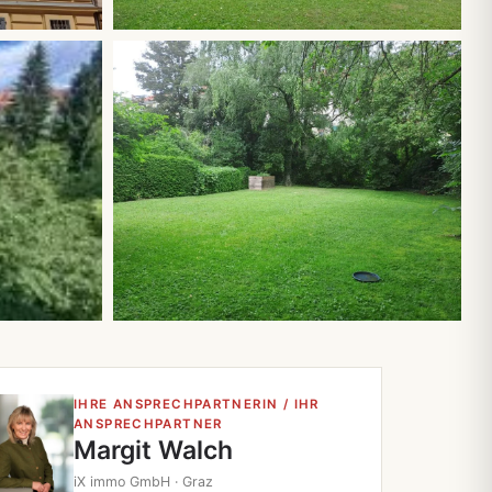
Alle 14 Fotos
IHRE ANSPRECHPARTNERIN / IHR
ANSPRECHPARTNER
Margit Walch
iX immo GmbH · Graz