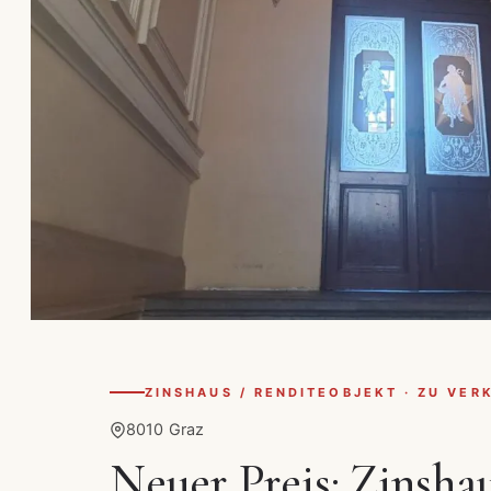
ZINSHAUS / RENDITEOBJEKT · ZU VER
8010 Graz
Neuer Preis: Zinshau