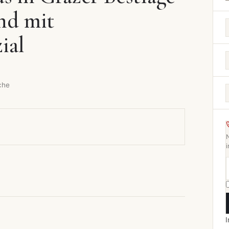
und mit
ial
che
i
I