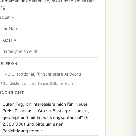
ir melden uns persönlich, meist noch am selben
Tag.
NAME
*
E‑MAIL
*
TELEFON
 Pflichtfelder, damit wir Sie persönlich erreichen.
NACHRICHT