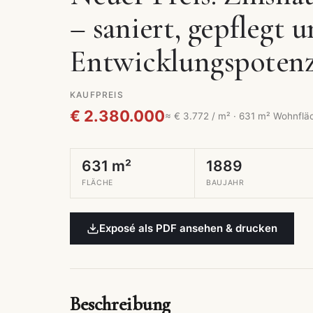
– saniert, gepflegt 
Entwicklungspotenz
KAUFPREIS
€ 2.380.000
≈ € 3.772 / m² · 631 m² Wohnflä
631 m²
1889
FLÄCHE
BAUJAHR
Exposé als PDF ansehen & drucken
Beschreibung