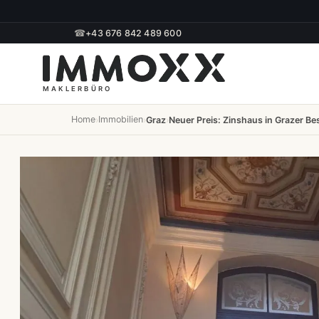
☎
+43 676 842 489 600
Home
Immobilien
›
›
Graz
›
Neuer Preis: Zinshaus in Grazer Bes