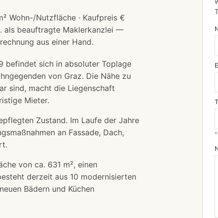
w
m² Wohn-/Nutzfläche · Kaufpreis €
. als beauftragte Maklerkanzlei —
srechnung
aus einer Hand.
 befindet sich in absoluter Toplage
Wohngegenden von Graz. Die Nähe zu
bar sind, macht die Liegenschaft
istige Mieter.
epflegten Zustand. Im Laufe der Jahre
ungsmaßnahmen an Fassade, Dach,
*
t.
äche von ca. 631 m², einen
steht derzeit aus 10 modernisierten
 neuen Bädern und Küchen