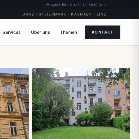
Waagner-Biro-Straße 14, 8020 Graz
GRAZ · STEIERMARK · KÄRNTEN · LINZ
Services
Über uns
Themen
KONTAKT