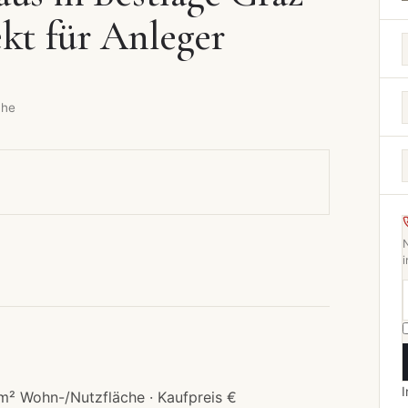
ekt für Anleger
che
i
I
m² Wohn-/Nutzfläche · Kaufpreis €