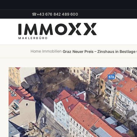
☎
+43 676 842 489 600
Home
Immobilien
›
›
Graz
›
Neuer Preis – Zinshaus in Bestlag