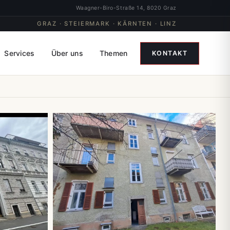
Waagner-Biro-Straße 14, 8020 Graz
GRAZ · STEIERMARK · KÄRNTEN · LINZ
Services
Über uns
Themen
KONTAKT