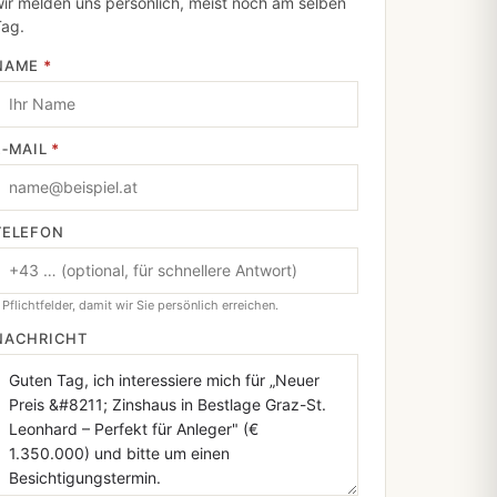
ir melden uns persönlich, meist noch am selben
Tag.
NAME
*
E‑MAIL
*
TELEFON
 Pflichtfelder, damit wir Sie persönlich erreichen.
NACHRICHT