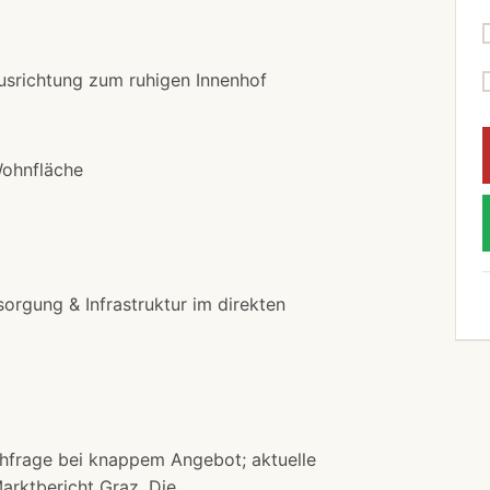
usrichtung zum ruhigen Innenhof
Wohnfläche
rgung & Infrastruktur im direkten
chfrage bei knappem Angebot; aktuelle
arktbericht Graz
. Die