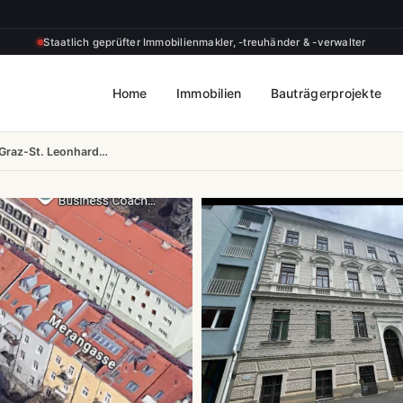
Staatlich geprüfter Immobilienmakler, -treuhänder & -verwalter
Home
Immobilien
Bauträgerprojekte
e Graz-St. Leonhard…