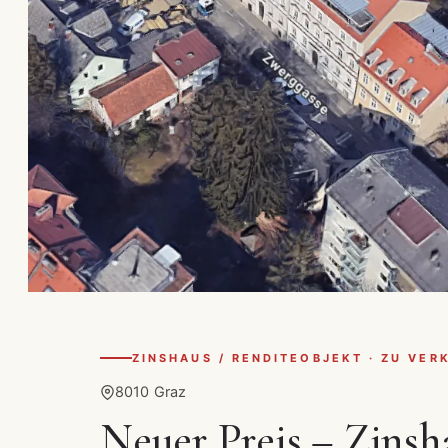
ZINSHAUS / RENDITEOBJEKT · ZU VER
8010 Graz
Neuer Preis – Zinsha