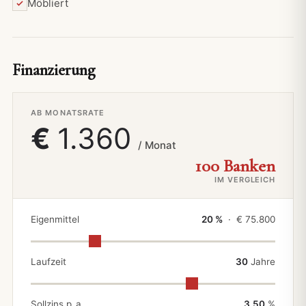
Möbliert
Finanzierung
AB MONATSRATE
€
1.360
/ Monat
100 Banken
IM VERGLEICH
Eigenmittel
20 %
· €
75.800
Laufzeit
30
Jahre
Sollzins p. a.
3,50
%