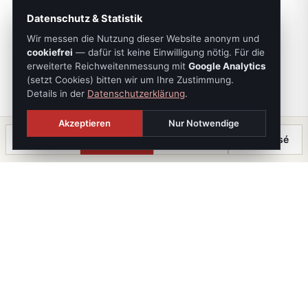
Datenschutz & Statistik
Wir messen die Nutzung dieser Website anonym und
cookiefrei
— dafür ist keine Einwilligung nötig. Für die
erweiterte Reichweitenmessung mit
Google Analytics
(setzt Cookies) bitten wir um Ihre Zustimmung.
Details in der
Datenschutzerklärung
.
Akzeptieren
Nur Notwendige
Anrufen
Termin
Chat
⤓ Exposé