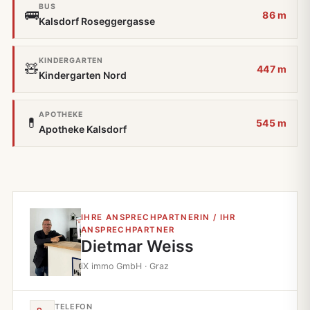
BUS
🚌
86 m
Kalsdorf Roseggergasse
KINDERGARTEN
🧸
447 m
Kindergarten Nord
APOTHEKE
💊
545 m
Apotheke Kalsdorf
IHRE ANSPRECHPARTNERIN / IHR
ANSPRECHPARTNER
Dietmar Weiss
iX immo GmbH · Graz
TELEFON