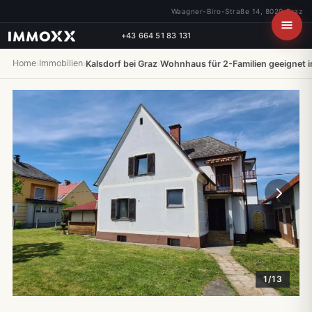
Waagner-Biro-Straße 14, 8020 Graz
+43 664 51 83 131
Home
Immobilien
›
›
Kalsdorf bei Graz
›
Wohnhaus für 2-Familien geeignet in
1/13