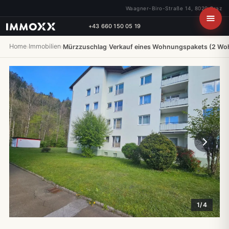
Waagner-Biro-Straße 14, 8020 Graz
+43 660 150 05 19
Home
Immobilien
›
›
Mürzzuschlag
›
Verkauf eines Wohnungspakets (2 Wo
1/4