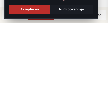
Akzeptieren
Nur Notwendige
Anrufen
Termin
Chat
⤓ Exposé
Die Immobilien Kanzlei
iX immo GmbH. Staatlich geprüfte Immobilienmakler, -
treuhänder und -verwalter. Mitglied im WKO-
Fachverband.
FN 647643 T · UID ATU82344036 · GISA 39459787