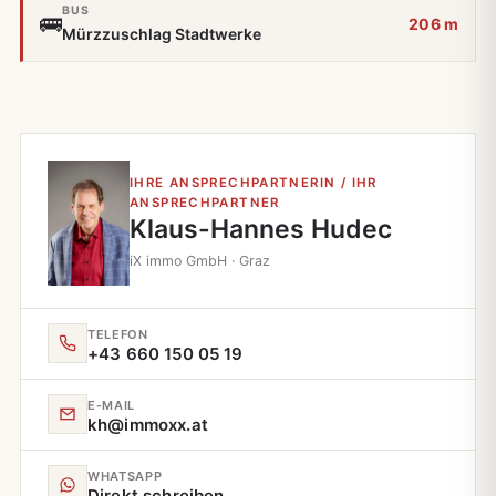
BUS
🚌
206 m
Mürzzuschlag Stadtwerke
IHRE ANSPRECHPARTNERIN / IHR
ANSPRECHPARTNER
Klaus-Hannes Hudec
iX immo GmbH · Graz
TELEFON
+43 660 150 05 19
E‑MAIL
kh@immoxx.at
WHATSAPP
Direkt schreiben