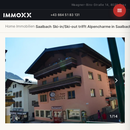
Waagner-Biro-Straße 14, 8020 Graz
+43 664 51 83 131
Home
Immobilien
›
›
Saalbach
›
Ski-in/Ski-out trifft Alpencharme in Saalbac
1/14