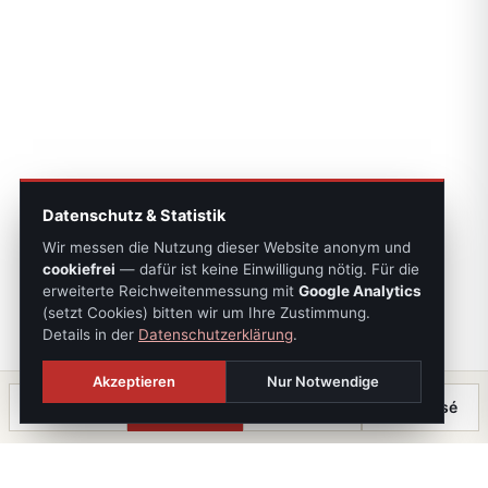
Datenschutz & Statistik
Wir messen die Nutzung dieser Website anonym und
cookiefrei
— dafür ist keine Einwilligung nötig. Für die
erweiterte Reichweitenmessung mit
Google Analytics
(setzt Cookies) bitten wir um Ihre Zustimmung.
Details in der
Datenschutzerklärung
.
Akzeptieren
Nur Notwendige
Anrufen
Termin
Chat
⤓ Exposé