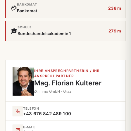
BANKOMAT
💳
238 m
Bankomat
SCHULE
🎓
279 m
Bundeshandelsakademie 1
IHRE ANSPRECHPARTNERIN / IHR
ANSPRECHPARTNER
Mag. Florian Kulterer
iX immo GmbH · Graz
TELEFON
+43 676 842 489 100
E‑MAIL