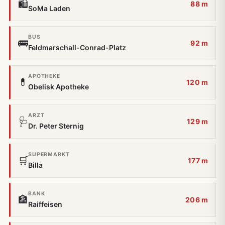
🛍️
88 m
SoMa Laden
BUS
🚌
92 m
Feldmarschall-Conrad-Platz
APOTHEKE
💊
120 m
Obelisk Apotheke
ARZT
🩺
129 m
Dr. Peter Sternig
SUPERMARKT
🛒
177 m
Billa
BANK
🏦
206 m
Raiffeisen