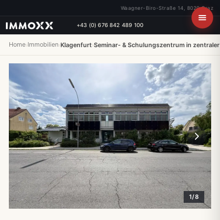
Waagner-Biro-Straße 14, 8020 Graz
+43 (0) 676 842 489 100
Home
Immobilien
›
›
Klagenfurt
›
Seminar- & Schulungszentrum in zentraler
1/8