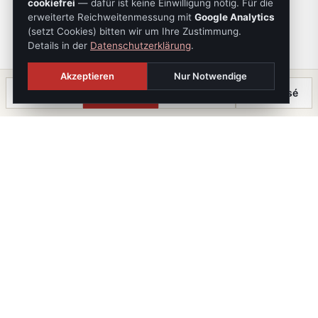
cookiefrei
— dafür ist keine Einwilligung nötig. Für die
erweiterte Reichweitenmessung mit
Google Analytics
(setzt Cookies) bitten wir um Ihre Zustimmung.
Details in der
Datenschutzerklärung
.
Akzeptieren
Nur Notwendige
Anrufen
Termin
Chat
⤓ Exposé
Die Immobilien Kanzlei
iX immo GmbH. Staatlich geprüfte Immobilienmakler, -