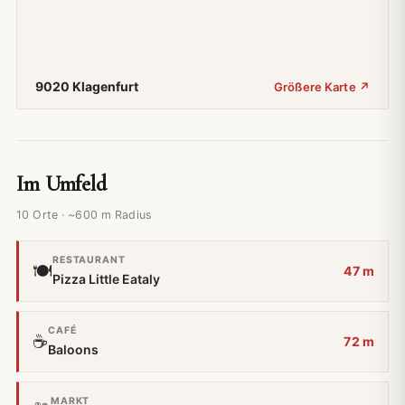
9020 Klagenfurt
Größere Karte ↗
Im Umfeld
10 Orte · ~600 m Radius
RESTAURANT
🍽️
47 m
Pizza Little Eataly
CAFÉ
☕
72 m
Baloons
MARKT