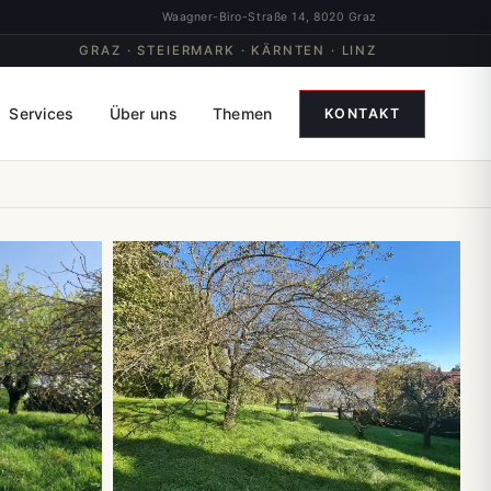
Waagner-Biro-Straße 14, 8020 Graz
GRAZ · STEIERMARK · KÄRNTEN · LINZ
Services
Über uns
Themen
KONTAKT