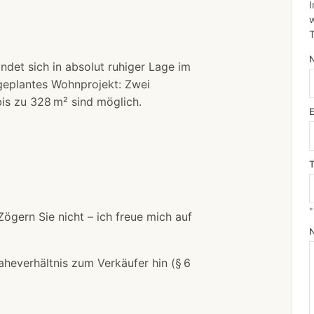
I
w
det sich in absolut ruhiger Lage im
l geplantes Wohnprojekt: Zwei
s zu 328 m² sind möglich.
*
Zögern Sie nicht – ich freue mich auf
aheverhältnis zum Verkäufer hin (§ 6