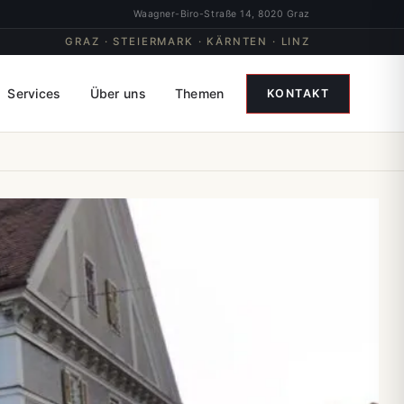
Waagner-Biro-Straße 14, 8020 Graz
GRAZ · STEIERMARK · KÄRNTEN · LINZ
Services
Über uns
Themen
KONTAKT