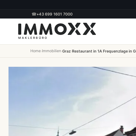
☎
+43 699 1601 7000
Home
Immobilien
›
›
Graz
›
Restaurant in 1A Frequenzlage in G