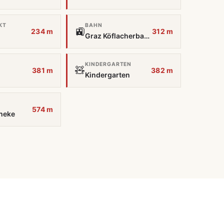
KT
BAHN
🚉
234 m
312 m
Graz Köflacherbahnhof
KINDERGARTEN
🧸
381 m
382 m
Kindergarten
574 m
heke