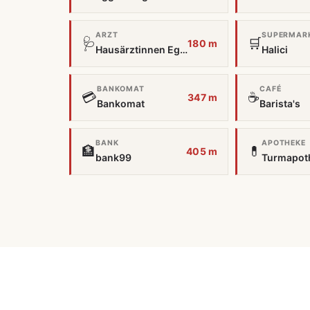
ARZT
SUPERMAR
🩺
🛒
180 m
Hausärztinnen Eggenberg
Halici
BANKOMAT
CAFÉ
💳
☕
347 m
Bankomat
Barista's
BANK
APOTHEKE
🏦
💊
405 m
bank99
Turmapot