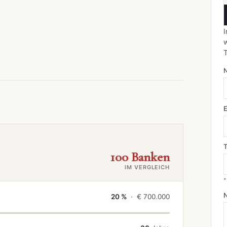
I
w
100 Banken
IM VERGLEICH
*
20 %
· €
700.000