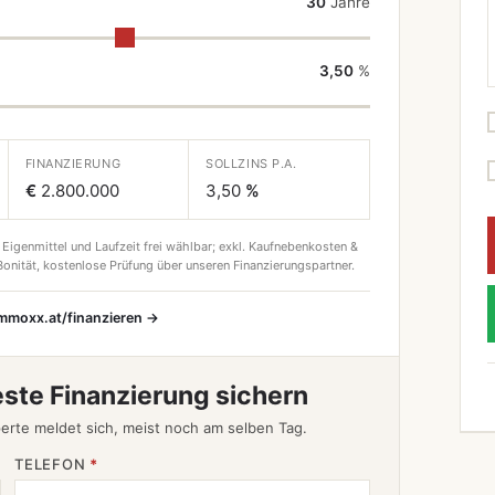
30
Jahre
3,50
%
FINANZIERUNG
SOLLZINS P.A.
€
2.800.000
3,50
%
 Eigenmittel und Laufzeit frei wählbar; exkl. Kaufnebenkosten &
onität, kostenlose Prüfung über unseren Finanzierungspartner.
immoxx.at/finanzieren →
este Finanzierung sichern
erte meldet sich, meist noch am selben Tag.
TELEFON
*