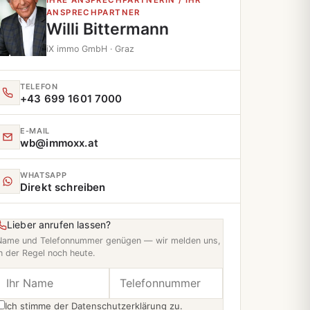
IHRE ANSPRECHPARTNERIN / IHR
ANSPRECHPARTNER
Willi Bittermann
iX immo GmbH · Graz
TELEFON
+43 699 1601 7000
E‑MAIL
wb@immoxx.at
WHATSAPP
Direkt schreiben
Lieber anrufen lassen?
Name und Telefonnummer genügen — wir melden uns,
n der Regel noch heute.
Ich stimme der
Datenschutzerklärung
zu.