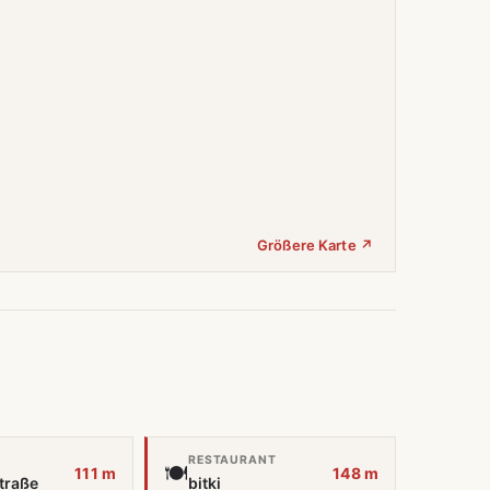
Größere Karte ↗
RESTAURANT
🍽️
111 m
148 m
traße
bitki