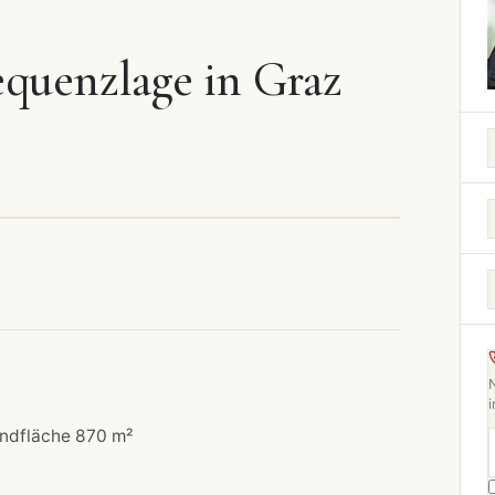
equenzlage in Graz
i
ndfläche 870 m²